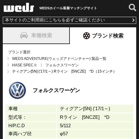
WEDSホイール装着
マッチングサイト
本サイトのご利用前にこちらを必ずご確認ください
車種検索
ブランド検索
ブランド選択
WEDS ADVENTURE(ウェッズアドベンチャー) 製品一覧
HASE SPECⅡ
フォルクスワーゲン
ティグアン[5N] ('17/1～) Rライン [5NCZE] *D（15インチ）
フォルクスワーゲン
車種
ティグアン[5N] ('17/1～)
型式等：
Rライン [5NCZE] *D
H/P.C.D
5/112
車両ハブ径
φ57