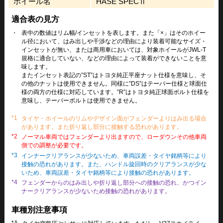
ホイール名
HASE SPECⅡ
適合表の見方
・
表中の数値はリム幅/インセットを表します。また「×」はそのホイー
ル径において、はみ出しや干渉などの理由により装着可能なサイズ・
インセットが無い、または商用車においては、対象ホイールがJWL-T
規格に適合していない、などの理由によって装着ができないことを意
味します。
またインセット表記の”ST”はトヨタ純正平座ナット仕様を意味し、そ
の他のナットは使用できません。同様に”DS”はテーパー仕様と球面仕
様の両方の仕様に対応しています。”R”はトヨタ純正球面ボルト仕様を
意味し、テーパーボルトは使用できません。
*1
タイヤ・ホイールのリムやデザイン面がフェンダーよりはみ出る場合
があります。また折り返し部分に接触する恐れがあります。
*2
ノーマル車両ではフェンダーより出ますので、ローダウンその他車両
側での調整が必要です。
*3
インナークリアランスが少ないため、車両誤差・タイヤ銘柄等により
接触の恐れがあります。また、ハンドル旋回時のクリアランスが少な
いため、車両誤差・タイヤ銘柄等により接触の恐れがあります。
*4
フェンダーからのはみ出しや折り返し部分への接触の恐れ、かつイン
ナークリアランスが少ないため接触の恐れがあります。
車種別注意事項
*A