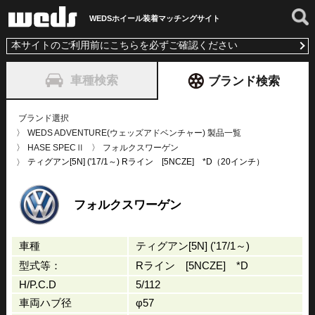
WEDSホイール装着
マッチングサイト
本サイトのご利用前にこちらを必ずご確認ください
車種検索
ブランド検索
ブランド選択
WEDS ADVENTURE(ウェッズアドベンチャー) 製品一覧
HASE SPECⅡ
フォルクスワーゲン
ティグアン[5N] ('17/1～) Rライン [5NCZE] *D（20インチ）
フォルクスワーゲン
車種
ティグアン[5N] ('17/1～)
型式等：
Rライン [5NCZE] *D
H/P.C.D
5/112
車両ハブ径
φ57