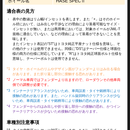
ホイール名
HASE SPECⅡ
適合表の見方
・
表中の数値はリム幅/インセットを表します。また「×」はそのホイー
ル径において、はみ出しや干渉などの理由により装着可能なサイズ・
インセットが無い、または商用車においては、対象ホイールがJWL-T
規格に適合していない、などの理由によって装着ができないことを意
味します。
またインセット表記の”ST”はトヨタ純正平座ナット仕様を意味し、そ
の他のナットは使用できません。同様に”DS”はテーパー仕様と球面仕
様の両方の仕様に対応しています。”R”はトヨタ純正球面ボルト仕様を
意味し、テーパーボルトは使用できません。
*1
タイヤ・ホイールのリムやデザイン面がフェンダーよりはみ出る場合
があります。また折り返し部分に接触する恐れがあります。
*2
ノーマル車両ではフェンダーより出ますので、ローダウンその他車両
側での調整が必要です。
*3
インナークリアランスが少ないため、車両誤差・タイヤ銘柄等により
接触の恐れがあります。また、ハンドル旋回時のクリアランスが少な
いため、車両誤差・タイヤ銘柄等により接触の恐れがあります。
*4
フェンダーからのはみ出しや折り返し部分への接触の恐れ、かつイン
ナークリアランスが少ないため接触の恐れがあります。
車種別注意事項
*A