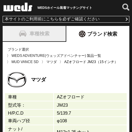
WEDSホイール装着
マッチングサイト
本サイトのご利用前にこちらを必ずご確認ください
車種検索
ブランド検索
ブランド選択
WEDS ADVENTURE(ウェッズアドベンチャー) 製品一覧
MUD VANCE SD
マツダ
AZオフロード JM23（15インチ）
マツダ
車種
AZオフロード
型式等：
JM23
H/P.C.D
5/139.7
車両ハブ径
φ108
ナット/
M12x1.25 ナット