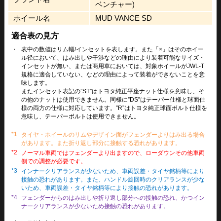
ベンチャー)
ホイール名
MUD VANCE SD
適合表の見方
・
表中の数値はリム幅/インセットを表します。また「×」はそのホイー
ル径において、はみ出しや干渉などの理由により装着可能なサイズ・
インセットが無い、または商用車においては、対象ホイールがJWL-T
規格に適合していない、などの理由によって装着ができないことを意
味します。
またインセット表記の”ST”はトヨタ純正平座ナット仕様を意味し、そ
の他のナットは使用できません。同様に”DS”はテーパー仕様と球面仕
様の両方の仕様に対応しています。”R”はトヨタ純正球面ボルト仕様を
意味し、テーパーボルトは使用できません。
*1
タイヤ・ホイールのリムやデザイン面がフェンダーよりはみ出る場合
があります。また折り返し部分に接触する恐れがあります。
*2
ノーマル車両ではフェンダーより出ますので、ローダウンその他車両
側での調整が必要です。
*3
インナークリアランスが少ないため、車両誤差・タイヤ銘柄等により
接触の恐れがあります。また、ハンドル旋回時のクリアランスが少な
いため、車両誤差・タイヤ銘柄等により接触の恐れがあります。
*4
フェンダーからのはみ出しや折り返し部分への接触の恐れ、かつイン
ナークリアランスが少ないため接触の恐れがあります。