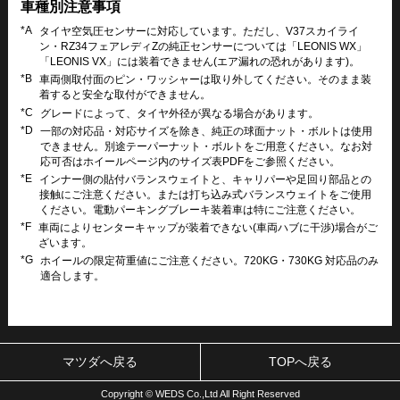
車種別注意事項
*A
タイヤ空気圧センサーに対応しています。ただし、V37スカイライ
ン・RZ34フェアレディZの純正センサーについては「LEONIS WX」
「LEONIS VX」には装着できません(エア漏れの恐れがあります)。
*B
車両側取付面のピン・ワッシャーは取り外してください。そのまま装
着すると安全な取付ができません。
*C
グレードによって、タイヤ外径が異なる場合があります。
*D
一部の対応品・対応サイズを除き、純正の球面ナット・ボルトは使用
できません。別途テーパーナット・ボルトをご用意ください。なお対
応可否はホイールページ内のサイズ表PDFをご参照ください。
*E
インナー側の貼付バランスウェイトと、キャリパーや足回り部品との
接触にご注意ください。または打ち込み式バランスウェイトをご使用
ください。電動パーキングブレーキ装着車は特にご注意ください。
*F
車両によりセンターキャップが装着できない(車両ハブに干渉)場合がご
ざいます。
*G
ホイールの限定荷重値にご注意ください。720KG・730KG 対応品のみ
適合します。
マツダへ戻る
TOPへ戻る
Copyright © WEDS Co.,Ltd All Right Reserved