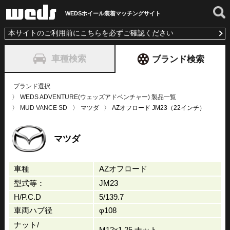
WEDSホイール装着
マッチングサイト
本サイトのご利用前にこちらを必ずご確認ください
車種検索
ブランド検索
ブランド選択
WEDS ADVENTURE(ウェッズアドベンチャー) 製品一覧
MUD VANCE SD
マツダ
AZオフロード JM23（22インチ）
マツダ
車種
AZオフロード
型式等：
JM23
H/P.C.D
5/139.7
車両ハブ径
φ108
ナット/
M12x1.25 ナット