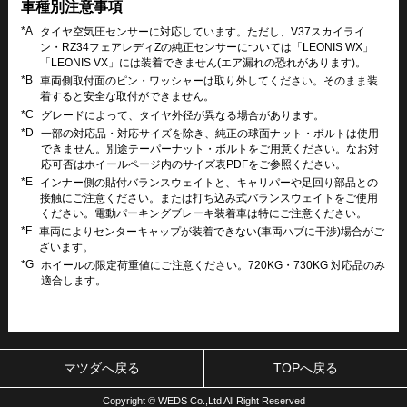
車種別注意事項
*A
タイヤ空気圧センサーに対応しています。ただし、V37スカイライ
ン・RZ34フェアレディZの純正センサーについては「LEONIS WX」
「LEONIS VX」には装着できません(エア漏れの恐れがあります)。
*B
車両側取付面のピン・ワッシャーは取り外してください。そのまま装
着すると安全な取付ができません。
*C
グレードによって、タイヤ外径が異なる場合があります。
*D
一部の対応品・対応サイズを除き、純正の球面ナット・ボルトは使用
できません。別途テーパーナット・ボルトをご用意ください。なお対
応可否はホイールページ内のサイズ表PDFをご参照ください。
*E
インナー側の貼付バランスウェイトと、キャリパーや足回り部品との
接触にご注意ください。または打ち込み式バランスウェイトをご使用
ください。電動パーキングブレーキ装着車は特にご注意ください。
*F
車両によりセンターキャップが装着できない(車両ハブに干渉)場合がご
ざいます。
*G
ホイールの限定荷重値にご注意ください。720KG・730KG 対応品のみ
適合します。
マツダへ戻る
TOPへ戻る
Copyright © WEDS Co.,Ltd All Right Reserved