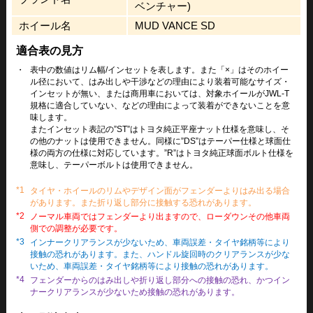
ベンチャー)
ホイール名
MUD VANCE SD
適合表の見方
・
表中の数値はリム幅/インセットを表します。また「×」はそのホイー
ル径において、はみ出しや干渉などの理由により装着可能なサイズ・
インセットが無い、または商用車においては、対象ホイールがJWL-T
規格に適合していない、などの理由によって装着ができないことを意
味します。
またインセット表記の”ST”はトヨタ純正平座ナット仕様を意味し、そ
の他のナットは使用できません。同様に”DS”はテーパー仕様と球面仕
様の両方の仕様に対応しています。”R”はトヨタ純正球面ボルト仕様を
意味し、テーパーボルトは使用できません。
*1
タイヤ・ホイールのリムやデザイン面がフェンダーよりはみ出る場合
があります。また折り返し部分に接触する恐れがあります。
*2
ノーマル車両ではフェンダーより出ますので、ローダウンその他車両
側での調整が必要です。
*3
インナークリアランスが少ないため、車両誤差・タイヤ銘柄等により
接触の恐れがあります。また、ハンドル旋回時のクリアランスが少な
いため、車両誤差・タイヤ銘柄等により接触の恐れがあります。
*4
フェンダーからのはみ出しや折り返し部分への接触の恐れ、かつイン
ナークリアランスが少ないため接触の恐れがあります。