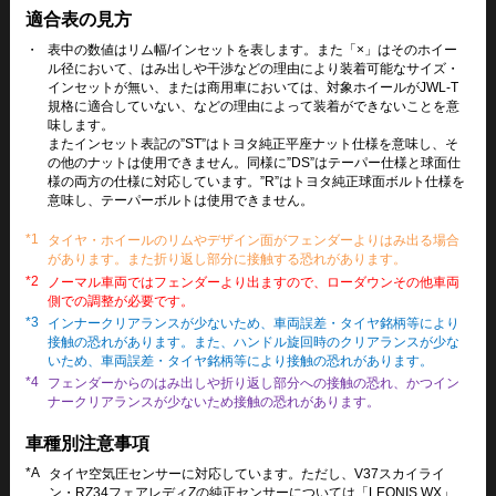
適合表の見方
・
表中の数値はリム幅/インセットを表します。また「×」はそのホイー
ル径において、はみ出しや干渉などの理由により装着可能なサイズ・
インセットが無い、または商用車においては、対象ホイールがJWL-T
規格に適合していない、などの理由によって装着ができないことを意
味します。
またインセット表記の”ST”はトヨタ純正平座ナット仕様を意味し、そ
の他のナットは使用できません。同様に”DS”はテーパー仕様と球面仕
様の両方の仕様に対応しています。”R”はトヨタ純正球面ボルト仕様を
意味し、テーパーボルトは使用できません。
*1
タイヤ・ホイールのリムやデザイン面がフェンダーよりはみ出る場合
があります。また折り返し部分に接触する恐れがあります。
*2
ノーマル車両ではフェンダーより出ますので、ローダウンその他車両
側での調整が必要です。
*3
インナークリアランスが少ないため、車両誤差・タイヤ銘柄等により
接触の恐れがあります。また、ハンドル旋回時のクリアランスが少な
いため、車両誤差・タイヤ銘柄等により接触の恐れがあります。
*4
フェンダーからのはみ出しや折り返し部分への接触の恐れ、かつイン
ナークリアランスが少ないため接触の恐れがあります。
車種別注意事項
*A
タイヤ空気圧センサーに対応しています。ただし、V37スカイライ
ン・RZ34フェアレディZの純正センサーについては「LEONIS WX」