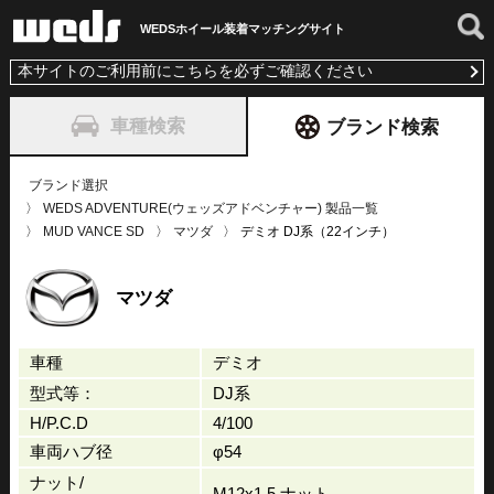
WEDSホイール装着
マッチングサイト
本サイトのご利用前にこちらを必ずご確認ください
車種検索
ブランド検索
ブランド選択
WEDS ADVENTURE(ウェッズアドベンチャー) 製品一覧
MUD VANCE SD
マツダ
デミオ DJ系（22インチ）
マツダ
車種
デミオ
型式等：
DJ系
H/P.C.D
4/100
車両ハブ径
φ54
ナット/
M12x1.5 ナット