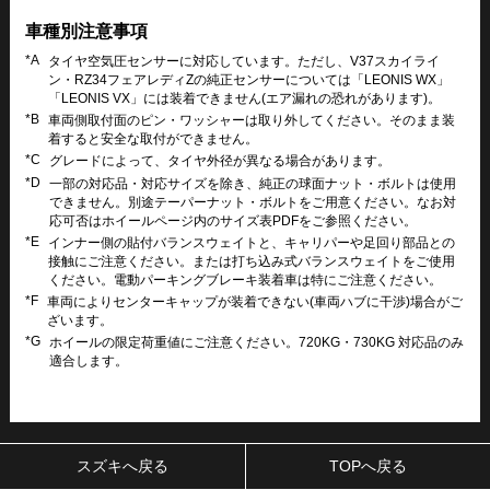
車種別注意事項
*A
タイヤ空気圧センサーに対応しています。ただし、V37スカイライ
ン・RZ34フェアレディZの純正センサーについては「LEONIS WX」
「LEONIS VX」には装着できません(エア漏れの恐れがあります)。
*B
車両側取付面のピン・ワッシャーは取り外してください。そのまま装
着すると安全な取付ができません。
*C
グレードによって、タイヤ外径が異なる場合があります。
*D
一部の対応品・対応サイズを除き、純正の球面ナット・ボルトは使用
できません。別途テーパーナット・ボルトをご用意ください。なお対
応可否はホイールページ内のサイズ表PDFをご参照ください。
*E
インナー側の貼付バランスウェイトと、キャリパーや足回り部品との
接触にご注意ください。または打ち込み式バランスウェイトをご使用
ください。電動パーキングブレーキ装着車は特にご注意ください。
*F
車両によりセンターキャップが装着できない(車両ハブに干渉)場合がご
ざいます。
*G
ホイールの限定荷重値にご注意ください。720KG・730KG 対応品のみ
適合します。
スズキへ戻る
TOPへ戻る