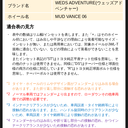
WEDS ADVENTURE(ウェッズアド
ブランド名
ベンチャー)
ホイール名
MUD VANCE 06
適合表の見方
・
表中の数値はリム幅/インセットを表します。また「×」はそのホイー
ル径において、はみ出しや干渉などの理由により装着可能なサイズ・
インセットが無い、または商用車においては、対象ホイールがJWL-T
規格に適合していない、などの理由によって装着ができないことを意
味します。
またインセット表記の”ST”はトヨタ純正平座ナット仕様を意味し、そ
の他のナットは使用できません。同様に”DS”はテーパー仕様と球面仕
様の両方の仕様に対応しています。”R”はトヨタ純正球面ボルト仕様を
意味し、テーパーボルトは使用できません。
*1
タイヤ・ホイールのリムやデザイン面がフェンダーよりはみ出る場合
があります。また折り返し部分に接触する恐れがあります。
*2
ノーマル車両ではフェンダーより出ますので、ローダウンその他車両
側での調整が必要です。
*3
インナークリアランスが少ないため、車両誤差・タイヤ銘柄等により
接触の恐れがあります。また、ハンドル旋回時のクリアランスが少な
いため、車両誤差・タイヤ銘柄等により接触の恐れがあります。
*4
フェンダーからのはみ出しや折り返し部分への接触の恐れ、かつイン
ナークリアランスが少ないため接触の恐れがあります。