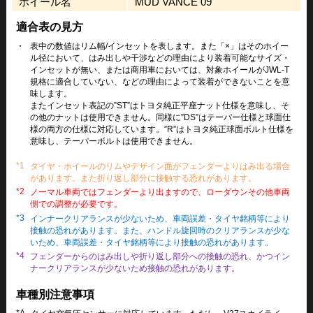
ホイール名
MUD VANCE 09
適合表の見方
・
表中の数値はリム幅/インセットを表します。また「×」はそのホイー
ル径において、はみ出しや干渉などの理由により装着可能なサイズ・
インセットが無い、または商用車においては、対象ホイールがJWL-T
規格に適合していない、などの理由によって装着ができないことを意
味します。
またインセット表記の”ST”はトヨタ純正平座ナット仕様を意味し、そ
の他のナットは使用できません。同様に”DS”はテーパー仕様と球面仕
様の両方の仕様に対応しています。”R”はトヨタ純正球面ボルト仕様を
意味し、テーパーボルトは使用できません。
*1
タイヤ・ホイールのリムやデザイン面がフェンダーよりはみ出る場合
があります。また折り返し部分に接触する恐れがあります。
*2
ノーマル車両ではフェンダーより出ますので、ローダウンその他車両
側での調整が必要です。
*3
インナークリアランスが少ないため、車両誤差・タイヤ銘柄等により
接触の恐れがあります。また、ハンドル旋回時のクリアランスが少な
いため、車両誤差・タイヤ銘柄等により接触の恐れがあります。
*4
フェンダーからのはみ出しや折り返し部分への接触の恐れ、かつイン
ナークリアランスが少ないため接触の恐れがあります。
車種別注意事項
*A