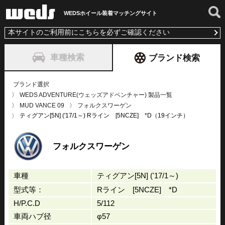
WEDSホイール装着
マッチングサイト
本サイトのご利用前にこちらを必ずご確認ください
車種検索
ブランド検索
ブランド選択
WEDS ADVENTURE(ウェッズアドベンチャー) 製品一覧
MUD VANCE 09
フォルクスワーゲン
ティグアン[5N] ('17/1～) Rライン [5NCZE] *D（19インチ）
フォルクスワーゲン
車種
ティグアン[5N] ('17/1～)
型式等：
Rライン [5NCZE] *D
H/P.C.D
5/112
車両ハブ径
φ57