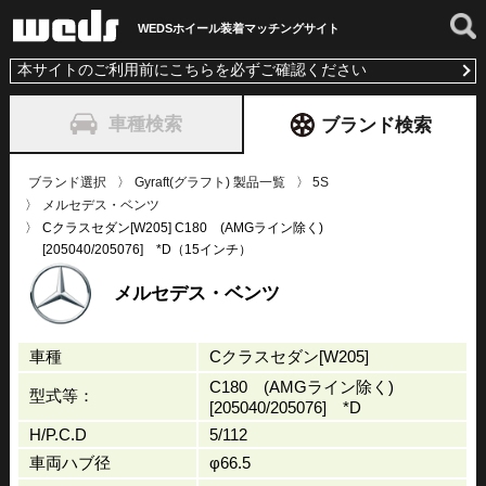
WEDSホイール装着
マッチングサイト
本サイトのご利用前にこちらを必ずご確認ください
車種検索
ブランド検索
ブランド選択
Gyraft(グラフト) 製品一覧
5S
メルセデス・ベンツ
Cクラスセダン[W205] C180 (AMGライン除く)
[205040/205076] *D（15インチ）
メルセデス・ベンツ
車種
Cクラスセダン[W205]
C180 (AMGライン除く)
型式等：
[205040/205076] *D
H/P.C.D
5/112
車両ハブ径
φ66.5