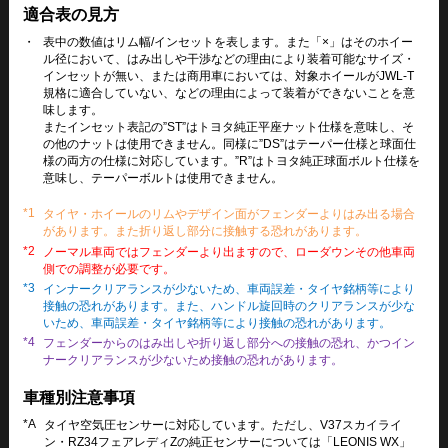
適合表の見方
・
表中の数値はリム幅/インセットを表します。また「×」はそのホイー
ル径において、はみ出しや干渉などの理由により装着可能なサイズ・
インセットが無い、または商用車においては、対象ホイールがJWL-T
規格に適合していない、などの理由によって装着ができないことを意
味します。
またインセット表記の”ST”はトヨタ純正平座ナット仕様を意味し、そ
の他のナットは使用できません。同様に”DS”はテーパー仕様と球面仕
様の両方の仕様に対応しています。”R”はトヨタ純正球面ボルト仕様を
意味し、テーパーボルトは使用できません。
*1
タイヤ・ホイールのリムやデザイン面がフェンダーよりはみ出る場合
があります。また折り返し部分に接触する恐れがあります。
*2
ノーマル車両ではフェンダーより出ますので、ローダウンその他車両
側での調整が必要です。
*3
インナークリアランスが少ないため、車両誤差・タイヤ銘柄等により
接触の恐れがあります。また、ハンドル旋回時のクリアランスが少な
いため、車両誤差・タイヤ銘柄等により接触の恐れがあります。
*4
フェンダーからのはみ出しや折り返し部分への接触の恐れ、かつイン
ナークリアランスが少ないため接触の恐れがあります。
車種別注意事項
*A
タイヤ空気圧センサーに対応しています。ただし、V37スカイライ
ン・RZ34フェアレディZの純正センサーについては「LEONIS WX」