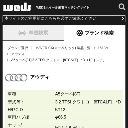
WEDSホイール装着
マッチングサイト
本サイトのご利用前にこちらを必ずご確認ください
車種検索
ブランド検索
ブランド選択
MAVERICK(マーベリック) 製品一覧
1613M
アウディ
A5クーペ[8T] 3.2 TFSI クワトロ [8TCALF] *D（19インチ）
アウディ
車種
A5クーペ[8T]
型式等：
3.2 TFSI クワトロ [8TCALF] *D
H/P.C.D
5/112
車両ハブ径
φ66.5
ナット/
M14x1.5 ボルト