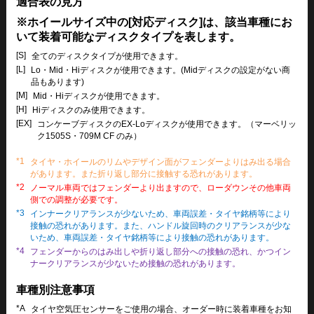
適合表の見方
※ホイールサイズ中の[対応ディスク]は、該当車種にお
いて装着可能なディスクタイプを表します。
[S]
全てのディスクタイプが使用できます。
[L]
Lo・Mid・Hiディスクが使用できます。(Midディスクの設定がない商
品もあります)
[M]
Mid・Hiディスクが使用できます。
[H]
Hiディスクのみ使用できます。
[EX]
コンケーブディスクのEX-Loディスクが使用できます。（マーベリッ
ク1505S・709M CF のみ）
*1
タイヤ・ホイールのリムやデザイン面がフェンダーよりはみ出る場合
があります。また折り返し部分に接触する恐れがあります。
*2
ノーマル車両ではフェンダーより出ますので、ローダウンその他車両
側での調整が必要です。
*3
インナークリアランスが少ないため、車両誤差・タイヤ銘柄等により
接触の恐れがあります。また、ハンドル旋回時のクリアランスが少な
いため、車両誤差・タイヤ銘柄等により接触の恐れがあります。
*4
フェンダーからのはみ出しや折り返し部分への接触の恐れ、かつイン
ナークリアランスが少ないため接触の恐れがあります。
車種別注意事項
*A
タイヤ空気圧センサーをご使用の場合、オーダー時に装着車種をお知