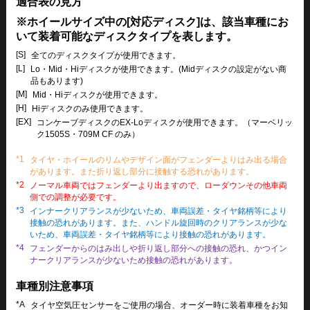
適合表の見方
※ホイールサイズ中の[対応ディスク]は、該当車種にお
いて装着可能なディスクタイプを表します。
[S]
全てのディスクタイプが使用できます。
[L]
Lo・Mid・Hiディスクが使用できます。(Midディスクの設定がない商
品もあります)
[M]
Mid・Hiディスクが使用できます。
[H]
Hiディスクのみ使用できます。
[EX]
コンケーブディスクのEX-Loディスクが使用できます。（マーベリッ
ク1505S・709M CF のみ）
*1
タイヤ・ホイールのリムやデザイン面がフェンダーよりはみ出る場合
があります。また折り返し部分に接触する恐れがあります。
*2
ノーマル車両ではフェンダーより出ますので、ローダウンその他車両
側での調整が必要です。
*3
インナークリアランスが少ないため、車両誤差・タイヤ銘柄等により
接触の恐れがあります。また、ハンドル旋回時のクリアランスが少な
いため、車両誤差・タイヤ銘柄等により接触の恐れがあります。
*4
フェンダーからのはみ出しや折り返し部分への接触の恐れ、かつイン
ナークリアランスが少ないため接触の恐れがあります。
車種別注意事項
*A
タイヤ空気圧センサーをご使用の場合、オーダー時に装着車種をお知