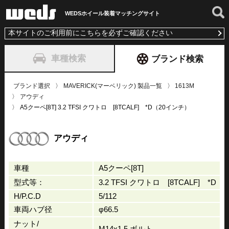
WEDSホイール装着
マッチングサイト
本サイトのご利用前にこちらを必ずご確認ください
車種検索
ブランド検索
ブランド選択
MAVERICK(マーベリック) 製品一覧
1613M
アウディ
A5クーペ[8T] 3.2 TFSI クワトロ [8TCALF] *D（20インチ）
アウディ
車種
A5クーペ[8T]
型式等：
3.2 TFSI クワトロ [8TCALF] *D
H/P.C.D
5/112
車両ハブ径
φ66.5
ナット/
M14x1.5 ボルト