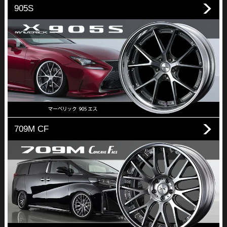
905S
709M CF