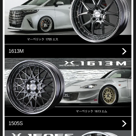
1613M
1505S