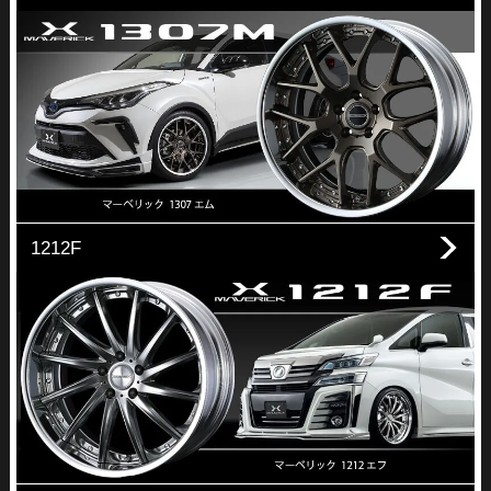
1212F