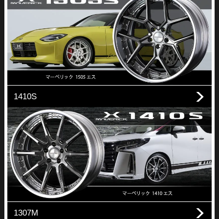
1410S
1307M