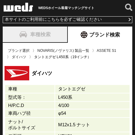
WEDSホイール装着
マッチングサイト
本サイトのご利用前にこちらを必ずご確認ください
車種検索
ブランド検索
ブランド選択
NOVARIS(ノヴァリス) 製品一覧
ASSETE S1
ダイハツ
タントエグゼ L450系（19インチ）
ダイハツ
車種
タントエグゼ
型式等：
L450系
H/P.C.D
4/100
車両ハブ径
φ54
ナット/
M12x1.5 ナット
ボルトサイズ