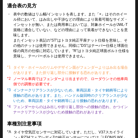
適合表の見方
・
表中の数値はリム幅/インセットを表します。また「×」はそのホイー
ル径において、はみ出しや干渉などの理由により装着可能なサイズ・
インセットが無い、または商用車においては、対象ホイールがJWL-T
規格に適合していない、などの理由によって装着ができないことを意
味します。
またインセット表記の”ST”はトヨタ純正平座ナット仕様を意味し、そ
の他のナットは使用できません。同様に”DS”はテーパー仕様と球面仕
様の両方の仕様に対応しています。”R”はトヨタ純正球面ボルト仕様を
意味し、テーパーボルトは使用できません。
*1
タイヤ・ホイールのリムやデザイン面がフェンダーよりはみ出る場合
があります。また折り返し部分に接触する恐れがあります。
*2
ノーマル車両ではフェンダーより出ますので、ローダウンその他車両
側での調整が必要です。
*3
インナークリアランスが少ないため、車両誤差・タイヤ銘柄等により
接触の恐れがあります。また、ハンドル旋回時のクリアランスが少な
いため、車両誤差・タイヤ銘柄等により接触の恐れがあります。
*4
フェンダーからのはみ出しや折り返し部分への接触の恐れ、かつイン
ナークリアランスが少ないため接触の恐れがあります。
車種別注意事項
*A
タイヤ空気圧センサーに対応しています。ただし、V37スカイライ
ン・RZ34フェアレディZの純正センサーについては「LEONIS WX」