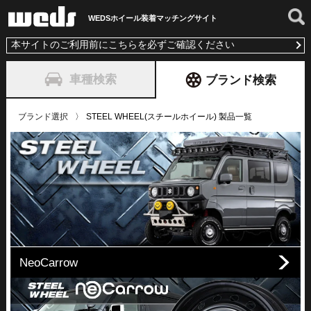
WEDSホイール装着
マッチングサイト
本サイトのご利用前にこちらを必ずご確認ください
車種検索
ブランド検索
ブランド選択
STEEL WHEEL(スチールホイール) 製品一覧
NeoCarrow