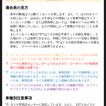
適合表の見方
・
表中の数値はリム幅/インセットを表します。また「×」はそのホイー
ル径において、はみ出しや干渉などの理由により装着可能なサイズ・
インセットが無い、または商用車においては、対象ホイールがJWL-T
規格に適合していない、などの理由によって装着ができないことを意
味します。
またインセット表記の”ST”はトヨタ純正平座ナット仕様を意味し、そ
の他のナットは使用できません。同様に”DS”はテーパー仕様と球面仕
様の両方の仕様に対応しています。”R”はトヨタ純正球面ボルト仕様を
意味し、テーパーボルトは使用できません。
*1
タイヤ・ホイールのリムやデザイン面がフェンダーよりはみ出る場合
があります。また折り返し部分に接触する恐れがあります。
*2
ノーマル車両ではフェンダーより出ますので、ローダウンその他車両
側での調整が必要です。
*3
インナークリアランスが少ないため、車両誤差・タイヤ銘柄等により
接触の恐れがあります。また、ハンドル旋回時のクリアランスが少な
いため、車両誤差・タイヤ銘柄等により接触の恐れがあります。
*4
フェンダーからのはみ出しや折り返し部分への接触の恐れ、かつイン
ナークリアランスが少ないため接触の恐れがあります。
車種別注意事項
*A
タイヤ空気圧センサーに対応しています。ただし、V37スカイライ