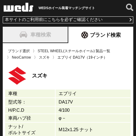
WEDSホイール装着
マッチングサイト
本サイトのご利用前にこちらを必ずご確認ください
車種検索
ブランド検索
ブランド選択
STEEL WHEEL(スチールホイール) 製品一覧
NeoCarrow
スズキ
エブリイ DA17V（19インチ）
スズキ
車種
エブリイ
型式等：
DA17V
H/P.C.D
4/100
車両ハブ径
φ－
ナット/
M12x1.25 ナット
ボルトサイズ