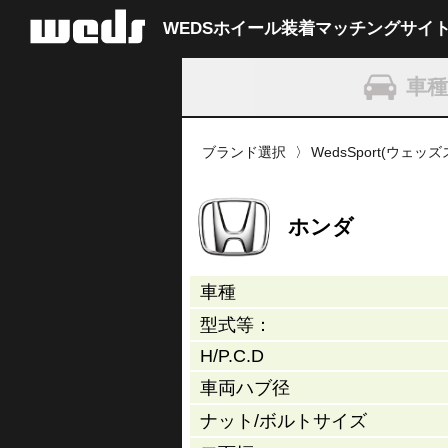
WEDSホイール装着
マッチングサイ
車
ブランド選択
WedsSport(ウェッ
ホンダ
車種
型式等：
H/P.C.D
車両ハブ径
ナット/
ボルトサイズ