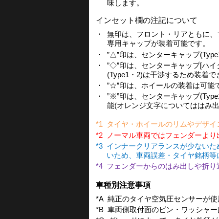
味します。
インセット欄の注記について
・
無印は、フロント・リアともに、フラッ
専用キャップが装着可能です。
・
”△”印は、センターキャップ(Ty
・
”◇”印は、センターキャップ[ハイ
(Type1・2)は干渉するため装着
・
”☆”印は、ホイールの装着は可
・
”※”印は、センターキャップ(Ty
能(オレンジ文字についてははみ出
*1
タイヤ・ホイールのリムやデザイ
*2
ノーマル車両ではフェンダーより
*3
インナークリアランスが少ないた
いため、車両誤差・タイヤ銘柄等
*4
フェンダーからのはみ出しや折り
車種別注意事項
*A
純正のタイヤ空気圧センサーが使
*B
車両側取付面のピン・ワッシャー