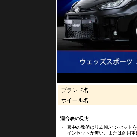
ブランド名
ホイール名
適合表の見方
・
表中の数値はリム幅/インセット
インセットが無い、または商用車