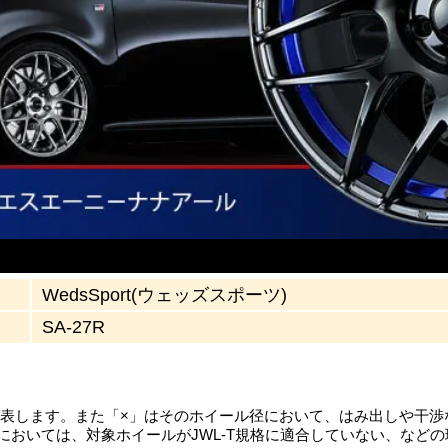
WedsSport(ウェッズスポーツ)
SA-27R
を表します。また「×」はそのホイール径において、はみ出しや干
においては、対象ホイールがJWL-T規格に適合していない、など