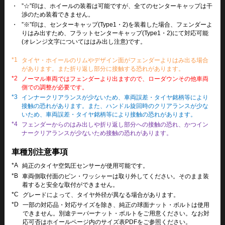
・
”☆”印は、ホイールの装着は可能ですが、全てのセンターキャップは干
渉のため装着できません。
・
”※”印は、センターキャップ(Type1・2)を装着した場合、フェンダーよ
りはみ出すため、フラットセンターキャップ(Type1・2)にて対応可能
(オレンジ文字についてははみ出し注意)です。
*1
タイヤ・ホイールのリムやデザイン面がフェンダーよりはみ出る場合
があります。また折り返し部分に接触する恐れがあります。
*2
ノーマル車両ではフェンダーより出ますので、ローダウンその他車両
側での調整が必要です。
*3
インナークリアランスが少ないため、車両誤差・タイヤ銘柄等により
接触の恐れがあります。また、ハンドル旋回時のクリアランスが少な
いため、車両誤差・タイヤ銘柄等により接触の恐れがあります。
*4
フェンダーからのはみ出しや折り返し部分への接触の恐れ、かつイン
ナークリアランスが少ないため接触の恐れがあります。
車種別注意事項
*A
純正のタイヤ空気圧センサーが使用可能です。
*B
車両側取付面のピン・ワッシャーは取り外してください。そのまま装
着すると安全な取付ができません。
*C
グレードによって、タイヤ外径が異なる場合があります。
*D
一部の対応品・対応サイズを除き、純正の球面ナット・ボルトは使用
できません。別途テーパーナット・ボルトをご用意ください。なお対
応可否はホイールページ内のサイズ表PDFをご参照ください。