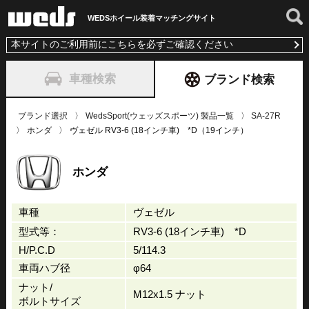
WEDSホイール装着
マッチングサイト
本サイトのご利用前にこちらを必ずご確認ください
車種検索
ブランド検索
ブランド選択
WedsSport(ウェッズスポーツ) 製品一覧
SA-27R
ホンダ
ヴェゼル RV3-6 (18インチ車) *D（19インチ）
ホンダ
車種
ヴェゼル
型式等：
RV3-6 (18インチ車) *D
H/P.C.D
5/114.3
車両ハブ径
φ64
ナット/
M12x1.5 ナット
ボルトサイズ