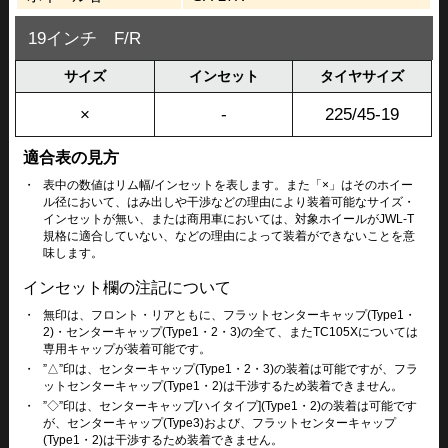
19インチ F/R
サイズ
インセット
タイヤサイズ
×
-
225/45-19
適合表の見方
・
表中の数値はリム幅/インセットを表します。また「×」はそのホイー
ル径において、はみ出しや干渉などの理由により装着可能なサイズ・
インセットが無い、または商用車においては、対象ホイールがJWL-T
規格に適合していない、などの理由によって装着ができないことを意
味します。
インセット欄の注記について
・
無印は、フロント・リアともに、フラットセンターキャップ(Type1・
2)・センターキャップ(Type1・2・3)の全て、またTC105Xについては
専用キャップが装着可能です。
・
”△”印は、センターキャップ(Type1・2・3)の装着は可能ですが、フラ
ットセンターキャップ(Type1・2)は干渉するため装着できません。
・
”◇”印は、センターキャップ[ハイタイプ](Type1・2)の装着は可能です
が、センターキャップ(Type3)および、フラットセンターキャップ
(Type1・2)は干渉するため装着できません。