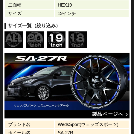
二面幅
HEX19
サイズ
19インチ
サイズ一覧（絞り込み）
製品ページへ
ブランド名
WedsSport(ウェッズスポーツ)
ホイール名
SA-27R