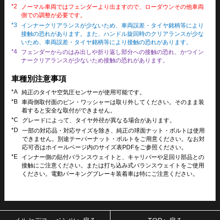
*2
ノーマル車両ではフェンダーより出ますので、ローダウンその他車両
側での調整が必要です。
*3
インナークリアランスが少ないため、車両誤差・タイヤ銘柄等により
接触の恐れがあります。また、ハンドル旋回時のクリアランスが少な
いため、車両誤差・タイヤ銘柄等により接触の恐れがあります。
*4
フェンダーからのはみ出しや折り返し部分への接触の恐れ、かつイン
ナークリアランスが少ないため接触の恐れがあります。
車種別注意事項
*A
純正のタイヤ空気圧センサーが使用可能です。
*B
車両側取付面のピン・ワッシャーは取り外してください。そのまま装
着すると安全な取付ができません。
*C
グレードによって、タイヤ外径が異なる場合があります。
*D
一部の対応品・対応サイズを除き、純正の球面ナット・ボルトは使用
できません。別途テーパーナット・ボルトをご用意ください。なお対
応可否はホイールページ内のサイズ表PDFをご参照ください。
*E
インナー側の貼付バランスウェイトと、キャリパーや足回り部品との
接触にご注意ください。または打ち込み式バランスウェイトをご使用
ください。電動パーキングブレーキ装着車は特にご注意ください。