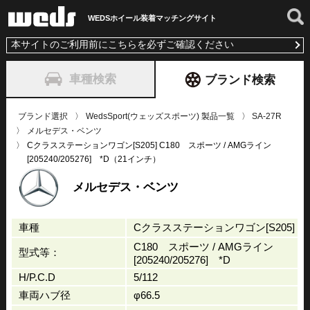
WEDSホイール装着
マッチングサイト
本サイトのご利用前にこちらを必ずご確認ください
車種検索
ブランド検索
ブランド選択
WedsSport(ウェッズスポーツ) 製品一覧
SA-27R
メルセデス・ベンツ
Cクラスステーションワゴン[S205] C180 スポーツ / AMGライン
[205240/205276] *D（21インチ）
メルセデス・ベンツ
車種
Cクラスステーションワゴン[S205]
C180 スポーツ / AMGライン
型式等：
[205240/205276] *D
H/P.C.D
5/112
車両ハブ径
φ66.5