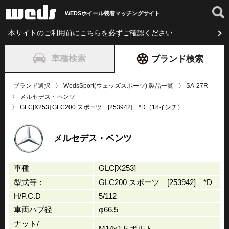
WEDSホイール装着
マッチングサイト
本サイトのご利用前にこちらを必ずご確認ください
車種検索
ブランド検索
ブランド選択
WedsSport(ウェッズスポーツ) 製品一覧
SA-27R
メルセデス・ベンツ
GLC[X253] GLC200 スポーツ [253942] *D（18インチ）
メルセデス・ベンツ
車種
GLC[X253]
型式等：
GLC200 スポーツ [253942] *D
H/P.C.D
5/112
車両ハブ径
φ66.5
ナット/
M14x1.5 ボルト