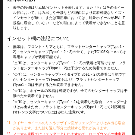
・
表中の数値はリム幅/インセットを表します。また「×」はそのホイー
ル径において、はみ出しや干渉などの理由により装着可能なサイズ・
インセットが無い、または商用車においては、対象ホイールがJWL-T
規格に適合していない、などの理由によって装着ができないことを意
味します。
インセット欄の注記について
・
無印は、フロント・リアともに、フラットセンターキャップ(Type1・
2)・センターキャップ(Type1・2・3)の全て、またTC105Xについては
専用キャップが装着可能です。
・
”△”印は、センターキャップ(Type1・2・3)の装着は可能ですが、フラ
ットセンターキャップ(Type1・2)は干渉するため装着できません。
・
”◇”印は、センターキャップ[ハイタイプ](Type1・2)の装着は可能です
が、センターキャップ(Type3)および、フラットセンターキャップ
(Type1・2)は干渉するため装着できません。
・
”☆”印は、ホイールの装着は可能ですが、全てのセンターキャップは干
渉のため装着できません。
・
”※”印は、センターキャップ(Type1・2)を装着した場合、フェンダーよ
りはみ出すため、フラットセンターキャップ(Type1・2)にて対応可能
(オレンジ文字についてははみ出し注意)です。
*1
タイヤ・ホイールのリムやデザイン面がフェンダーよりはみ出る場合
があります。また折り返し部分に接触する恐れがあります。
*2
ノーマル車両ではフェンダーより出ますので、ローダウンその他車両