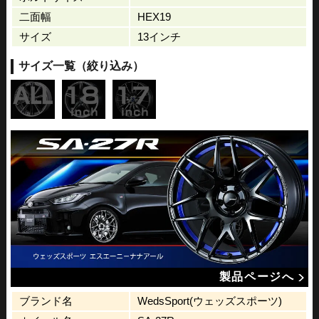
二面幅
HEX19
サイズ
13インチ
サイズ一覧（絞り込み）
製品ページへ
ブランド名
WedsSport(ウェッズスポーツ)