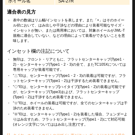
ホイール名
SA-27R
適合表の見方
・
表中の数値はリム幅/インセットを表します。また「×」はそのホイー
ル径において、はみ出しや干渉などの理由により装着可能なサイズ・
インセットが無い、または商用車においては、対象ホイールがJWL-T
規格に適合していない、などの理由によって装着ができないことを意
味します。
インセット欄の注記について
・
無印は、フロント・リアともに、フラットセンターキャップ(Type1・
2)・センターキャップ(Type1・2・3)の全て、またTC105Xについては
専用キャップが装着可能です。
・
”△”印は、センターキャップ(Type1・2・3)の装着は可能ですが、フラ
ットセンターキャップ(Type1・2)は干渉するため装着できません。
・
”◇”印は、センターキャップ[ハイタイプ](Type1・2)の装着は可能です
が、センターキャップ(Type3)および、フラットセンターキャップ
(Type1・2)は干渉するため装着できません。
・
”☆”印は、ホイールの装着は可能ですが、全てのセンターキャップは干
渉のため装着できません。
・
”※”印は、センターキャップ(Type1・2)を装着した場合、フェンダーよ
りはみ出すため、フラットセンターキャップ(Type1・2)にて対応可能
(オレンジ文字についてははみ出し注意)です。