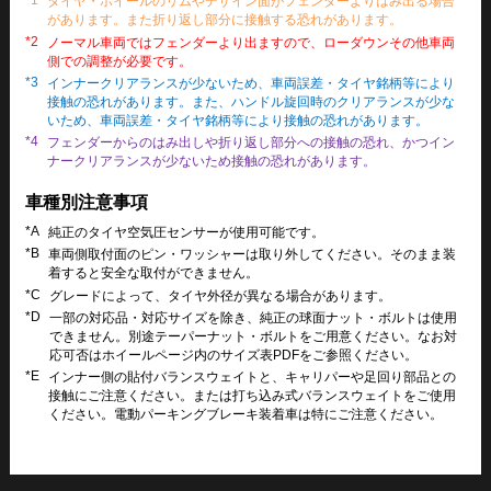
*1
タイヤ・ホイールのリムやデザイン面がフェンダーよりはみ出る場合
があります。また折り返し部分に接触する恐れがあります。
*2
ノーマル車両ではフェンダーより出ますので、ローダウンその他車両
側での調整が必要です。
*3
インナークリアランスが少ないため、車両誤差・タイヤ銘柄等により
接触の恐れがあります。また、ハンドル旋回時のクリアランスが少な
いため、車両誤差・タイヤ銘柄等により接触の恐れがあります。
*4
フェンダーからのはみ出しや折り返し部分への接触の恐れ、かつイン
ナークリアランスが少ないため接触の恐れがあります。
車種別注意事項
*A
純正のタイヤ空気圧センサーが使用可能です。
*B
車両側取付面のピン・ワッシャーは取り外してください。そのまま装
着すると安全な取付ができません。
*C
グレードによって、タイヤ外径が異なる場合があります。
*D
一部の対応品・対応サイズを除き、純正の球面ナット・ボルトは使用
できません。別途テーパーナット・ボルトをご用意ください。なお対
応可否はホイールページ内のサイズ表PDFをご参照ください。
*E
インナー側の貼付バランスウェイトと、キャリパーや足回り部品との
接触にご注意ください。または打ち込み式バランスウェイトをご使用
ください。電動パーキングブレーキ装着車は特にご注意ください。