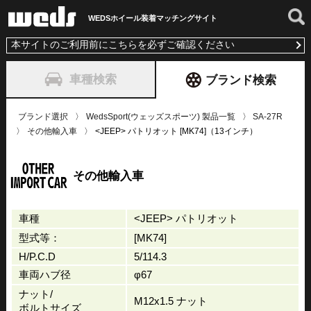
WEDSホイール装着
マッチングサイト
本サイトのご利用前にこちらを必ずご確認ください
車種検索
ブランド検索
ブランド選択
WedsSport(ウェッズスポーツ) 製品一覧
SA-27R
その他輸入車
<JEEP> パトリオット [MK74]（13インチ）
その他輸入車
車種
<JEEP> パトリオット
型式等：
[MK74]
H/P.C.D
5/114.3
車両ハブ径
φ67
ナット/
M12x1.5 ナット
ボルトサイズ