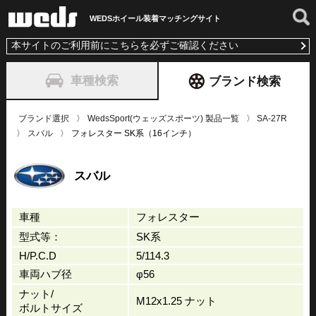
WEDSホイール装着
マッチングサイト
本サイトのご利用前にこちらを必ずご確認ください
車種検索
ブランド検索
ブランド選択
WedsSport(ウェッズスポーツ) 製品一覧
SA-27R
スバル
フォレスター SK系（16インチ）
スバル
車種
フォレスター
型式等：
SK系
H/P.C.D
5/114.3
車両ハブ径
φ56
ナット/
M12x1.25 ナット
ボルトサイズ