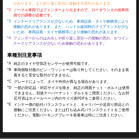
があります。また折り返し部分に接触する恐れがあります。
*2
ノーマル車両ではフェンダーより出ますので、ローダウンその他車両
側での調整が必要です。
*3
インナークリアランスが少ないため、車両誤差・タイヤ銘柄等により
接触の恐れがあります。また、ハンドル旋回時のクリアランスが少な
いため、車両誤差・タイヤ銘柄等により接触の恐れがあります。
*4
フェンダーからのはみ出しや折り返し部分への接触の恐れ、かつイン
ナークリアランスが少ないため接触の恐れがあります。
車種別注意事項
*A
純正のタイヤ空気圧センサーが使用可能です。
*B
車両側取付面のピン・ワッシャーは取り外してください。そのまま装
着すると安全な取付ができません。
*C
グレードによって、タイヤ外径が異なる場合があります。
*D
一部の対応品・対応サイズを除き、純正の球面ナット・ボルトは使用
できません。別途テーパーナット・ボルトをご用意ください。なお対
応可否はホイールページ内のサイズ表PDFをご参照ください。
*E
インナー側の貼付バランスウェイトと、キャリパーや足回り部品との
接触にご注意ください。または打ち込み式バランスウェイトをご使用
ください。電動パーキングブレーキ装着車は特にご注意ください。