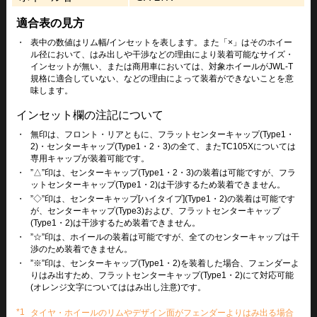
適合表の見方
・
表中の数値はリム幅/インセットを表します。また「×」はそのホイー
ル径において、はみ出しや干渉などの理由により装着可能なサイズ・
インセットが無い、または商用車においては、対象ホイールがJWL-T
規格に適合していない、などの理由によって装着ができないことを意
味します。
インセット欄の注記について
・
無印は、フロント・リアともに、フラットセンターキャップ(Type1・
2)・センターキャップ(Type1・2・3)の全て、またTC105Xについては
専用キャップが装着可能です。
・
”△”印は、センターキャップ(Type1・2・3)の装着は可能ですが、フラ
ットセンターキャップ(Type1・2)は干渉するため装着できません。
・
”◇”印は、センターキャップ[ハイタイプ](Type1・2)の装着は可能です
が、センターキャップ(Type3)および、フラットセンターキャップ
(Type1・2)は干渉するため装着できません。
・
”☆”印は、ホイールの装着は可能ですが、全てのセンターキャップは干
渉のため装着できません。
・
”※”印は、センターキャップ(Type1・2)を装着した場合、フェンダーよ
りはみ出すため、フラットセンターキャップ(Type1・2)にて対応可能
(オレンジ文字についてははみ出し注意)です。
*1
タイヤ・ホイールのリムやデザイン面がフェンダーよりはみ出る場合