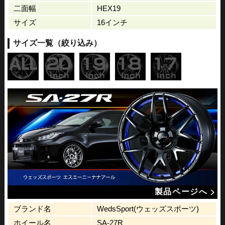
二面幅
HEX19
サイズ
16インチ
サイズ一覧（絞り込み）
製品ページへ
ブランド名
WedsSport(ウェッズスポーツ)
ホイール名
SA-27R