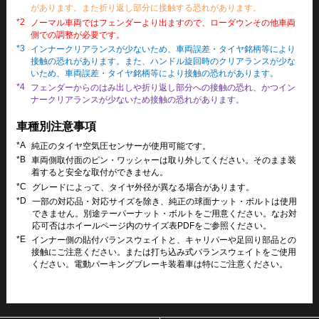
があります。また折り返し部分に接触する恐れがあります。
*2
ノーマル車両ではフェンダーより出ますので、ローダウンその他車両
側での調整が必要です。
*3
インナークリアランスが少ないため、車両誤差・タイヤ銘柄等により
接触の恐れがあります。また、ハンドル旋回時のクリアランスが少な
いため、車両誤差・タイヤ銘柄等により接触の恐れがあります。
*4
フェンダーからのはみ出しや折り返し部分への接触の恐れ、かつイン
ナークリアランスが少ないため接触の恐れがあります。
車種別注意事項
*A
純正のタイヤ空気圧センサーが使用可能です。
*B
車両側取付面のピン・ワッシャーは取り外してください。そのまま装
着すると安全な取付ができません。
*C
グレードによって、タイヤ外径が異なる場合があります。
*D
一部の対応品・対応サイズを除き、純正の球面ナット・ボルトは使用
できません。別途テーパーナット・ボルトをご用意ください。なお対
応可否はホイールページ内のサイズ表PDFをご参照ください。
*E
インナー側の貼付バランスウェイトと、キャリパーや足回り部品との
接触にご注意ください。または打ち込み式バランスウェイトをご使用
ください。電動パーキングブレーキ装着車は特にご注意ください。