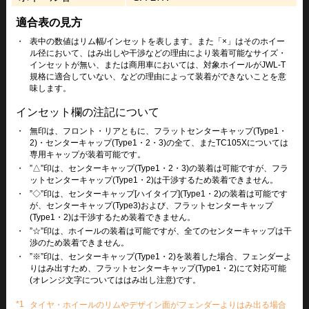
適合表の見方
・
表中の数値はリム幅/インセットを表します。また「×」はそのホイー
ル径において、はみ出しや干渉などの理由により装着可能なサイズ・
インセットが無い、または商用車においては、対象ホイールがJWL-T
規格に適合していない、などの理由によって装着ができないことを意
味します。
インセット欄の注記について
・
無印は、フロント・リアともに、フラットセンターキャップ(Type1・
2)・センターキャップ(Type1・2・3)の全て、またTC105Xについては
専用キャップが装着可能です。
・
”△”印は、センターキャップ(Type1・2・3)の装着は可能ですが、フラ
ットセンターキャップ(Type1・2)は干渉するため装着できません。
・
”◇”印は、センターキャップ[ハイタイプ](Type1・2)の装着は可能です
が、センターキャップ(Type3)および、フラットセンターキャップ
(Type1・2)は干渉するため装着できません。
・
”☆”印は、ホイールの装着は可能ですが、全てのセンターキャップは干
渉のため装着できません。
・
”※”印は、センターキャップ(Type1・2)を装着した場合、フェンダーよ
りはみ出すため、フラットセンターキャップ(Type1・2)にて対応可能
(オレンジ文字についてははみ出し注意)です。
*1
タイヤ・ホイールのリムやデザイン面がフェンダーよりはみ出る場合