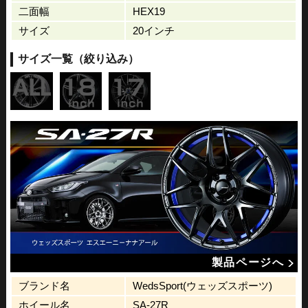
二面幅
HEX19
サイズ
20インチ
サイズ一覧（絞り込み）
製品ページへ
ブランド名
WedsSport(ウェッズスポーツ)
ホイール名
SA-27R