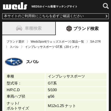
WEDSホイール装着
マッチングサイト
本サイトのご利用前にこちらを必ずご確認ください
車種検索
ブランド検索
ブランド選択
WedsSport(ウェッズスポーツ) 製品一覧
SA-27R
スバル
インプレッサスポーツ GT系（20インチ）
スバル
車種
インプレッサスポーツ
型式等：
GT系
H/P.C.D
5/100
車両ハブ径
φ56
ナット/
M12x1.25 ナット
ボルトサイズ