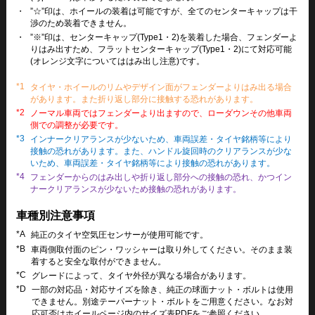
・
”☆”印は、ホイールの装着は可能ですが、全てのセンターキャップは干
渉のため装着できません。
・
”※”印は、センターキャップ(Type1・2)を装着した場合、フェンダーよ
りはみ出すため、フラットセンターキャップ(Type1・2)にて対応可能
(オレンジ文字についてははみ出し注意)です。
*1
タイヤ・ホイールのリムやデザイン面がフェンダーよりはみ出る場合
があります。また折り返し部分に接触する恐れがあります。
*2
ノーマル車両ではフェンダーより出ますので、ローダウンその他車両
側での調整が必要です。
*3
インナークリアランスが少ないため、車両誤差・タイヤ銘柄等により
接触の恐れがあります。また、ハンドル旋回時のクリアランスが少な
いため、車両誤差・タイヤ銘柄等により接触の恐れがあります。
*4
フェンダーからのはみ出しや折り返し部分への接触の恐れ、かつイン
ナークリアランスが少ないため接触の恐れがあります。
車種別注意事項
*A
純正のタイヤ空気圧センサーが使用可能です。
*B
車両側取付面のピン・ワッシャーは取り外してください。そのまま装
着すると安全な取付ができません。
*C
グレードによって、タイヤ外径が異なる場合があります。
*D
一部の対応品・対応サイズを除き、純正の球面ナット・ボルトは使用
できません。別途テーパーナット・ボルトをご用意ください。なお対
応可否はホイールページ内のサイズ表PDFをご参照ください。