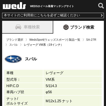
WEDSホイール装着
マッチングサイト
本サイトのご利用前にこちらを必ずご確認ください
車種検索
ブランド検索
ブランド選択
WedsSport(ウェッズスポーツ) 製品一覧
SA-27R
スバル
レヴォーグ VM系（19インチ）
スバル
車種
レヴォーグ
型式等：
VM系
H/P.C.D
5/114.3
車両ハブ径
φ56
ナット/
M12x1.25 ナット
ボルトサイズ