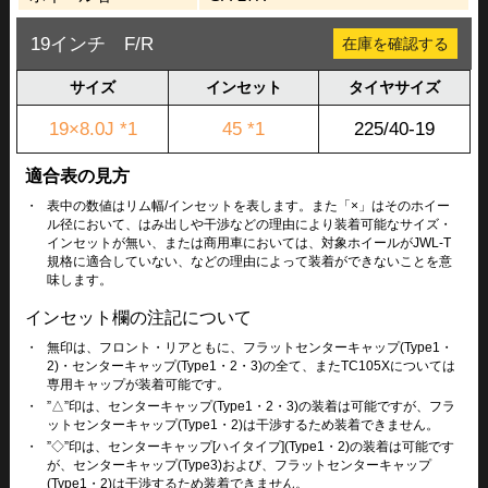
19インチ F/R
在庫を確認する
サイズ
インセット
タイヤサイズ
19×8.0J *1
45 *1
225/40-19
適合表の見方
・
表中の数値はリム幅/インセットを表します。また「×」はそのホイー
ル径において、はみ出しや干渉などの理由により装着可能なサイズ・
インセットが無い、または商用車においては、対象ホイールがJWL-T
規格に適合していない、などの理由によって装着ができないことを意
味します。
インセット欄の注記について
・
無印は、フロント・リアともに、フラットセンターキャップ(Type1・
2)・センターキャップ(Type1・2・3)の全て、またTC105Xについては
専用キャップが装着可能です。
・
”△”印は、センターキャップ(Type1・2・3)の装着は可能ですが、フラ
ットセンターキャップ(Type1・2)は干渉するため装着できません。
・
”◇”印は、センターキャップ[ハイタイプ](Type1・2)の装着は可能です
が、センターキャップ(Type3)および、フラットセンターキャップ
(Type1・2)は干渉するため装着できません。