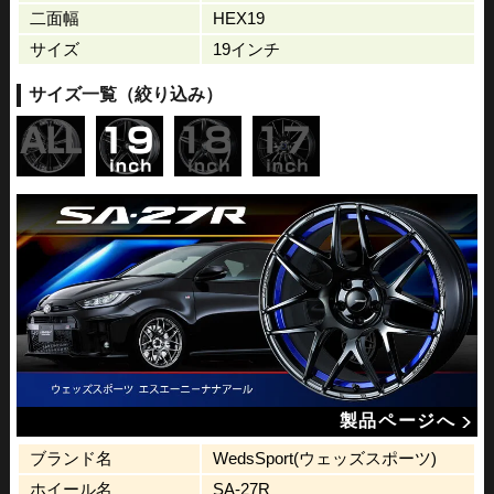
二面幅
HEX19
サイズ
19インチ
サイズ一覧（絞り込み）
製品ページへ
ブランド名
WedsSport(ウェッズスポーツ)
ホイール名
SA-27R