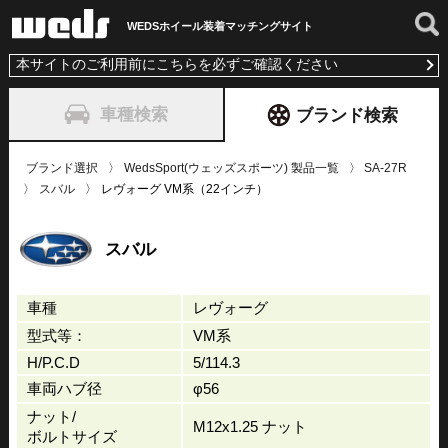
WEDSホイール装着
マッチングサイト
本サイトのご利用前にこちらを必ずご確認ください
車種検索
ブランド検索
ブランド選択
WedsSport(ウェッズスポーツ) 製品一覧
SA-27R
スバル
レヴォーグ VM系（22インチ）
スバル
車種
レヴォーグ
型式等：
VM系
H/P.C.D
5/114.3
車両ハブ径
φ56
ナット/
M12x1.25 ナット
ボルトサイズ