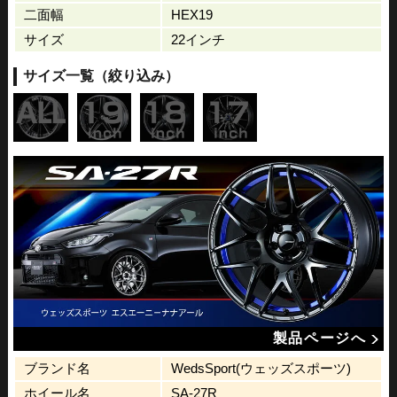
二面幅
HEX19
サイズ
22インチ
サイズ一覧（絞り込み）
製品ページへ
ブランド名
WedsSport(ウェッズスポーツ)
ホイール名
SA-27R