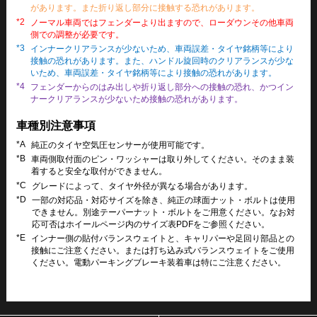
があります。また折り返し部分に接触する恐れがあります。
*2
ノーマル車両ではフェンダーより出ますので、ローダウンその他車両
側での調整が必要です。
*3
インナークリアランスが少ないため、車両誤差・タイヤ銘柄等により
接触の恐れがあります。また、ハンドル旋回時のクリアランスが少な
いため、車両誤差・タイヤ銘柄等により接触の恐れがあります。
*4
フェンダーからのはみ出しや折り返し部分への接触の恐れ、かつイン
ナークリアランスが少ないため接触の恐れがあります。
車種別注意事項
*A
純正のタイヤ空気圧センサーが使用可能です。
*B
車両側取付面のピン・ワッシャーは取り外してください。そのまま装
着すると安全な取付ができません。
*C
グレードによって、タイヤ外径が異なる場合があります。
*D
一部の対応品・対応サイズを除き、純正の球面ナット・ボルトは使用
できません。別途テーパーナット・ボルトをご用意ください。なお対
応可否はホイールページ内のサイズ表PDFをご参照ください。
*E
インナー側の貼付バランスウェイトと、キャリパーや足回り部品との
接触にご注意ください。または打ち込み式バランスウェイトをご使用
ください。電動パーキングブレーキ装着車は特にご注意ください。