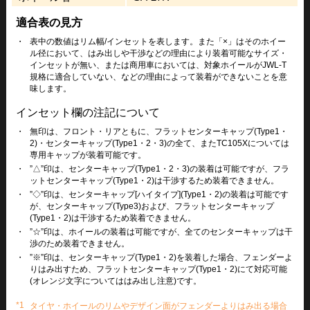
適合表の見方
・
表中の数値はリム幅/インセットを表します。また「×」はそのホイー
ル径において、はみ出しや干渉などの理由により装着可能なサイズ・
インセットが無い、または商用車においては、対象ホイールがJWL-T
規格に適合していない、などの理由によって装着ができないことを意
味します。
インセット欄の注記について
・
無印は、フロント・リアともに、フラットセンターキャップ(Type1・
2)・センターキャップ(Type1・2・3)の全て、またTC105Xについては
専用キャップが装着可能です。
・
”△”印は、センターキャップ(Type1・2・3)の装着は可能ですが、フラ
ットセンターキャップ(Type1・2)は干渉するため装着できません。
・
”◇”印は、センターキャップ[ハイタイプ](Type1・2)の装着は可能です
が、センターキャップ(Type3)および、フラットセンターキャップ
(Type1・2)は干渉するため装着できません。
・
”☆”印は、ホイールの装着は可能ですが、全てのセンターキャップは干
渉のため装着できません。
・
”※”印は、センターキャップ(Type1・2)を装着した場合、フェンダーよ
りはみ出すため、フラットセンターキャップ(Type1・2)にて対応可能
(オレンジ文字についてははみ出し注意)です。
*1
タイヤ・ホイールのリムやデザイン面がフェンダーよりはみ出る場合