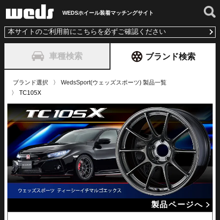
WEDSホイール装着
マッチングサイト
本サイトのご利用前にこちらを必ずご確認ください
車種検索
ブランド検索
ブランド選択
WedsSport(ウェッズスポーツ) 製品一覧
TC105X
製品ページへ