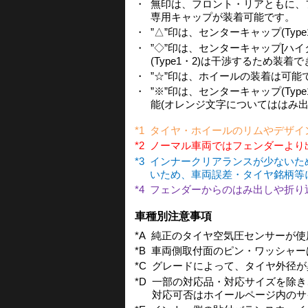
・
無印は、フロント・リアともに、フラッ
専用キャップが装着可能です。
・
”△”印は、センターキャップ(Ty
・
”◇”印は、センターキャップ[ハイ
(Type1・2)は干渉するため装着
・
”☆”印は、ホイールの装着は可
・
”※”印は、センターキャップ(Ty
能(オレンジ文字についてははみ出
*1
タイヤ・ホイールのリムやデザイ
*2
ノーマル車両ではフェンダーより
*3
インナークリアランスが少ないた
いため、車両誤差・タイヤ銘柄等
*4
フェンダーからのはみ出しや折り
車種別注意事項
*A
純正のタイヤ空気圧センサーが使
*B
車両側取付面のピン・ワッシャー
*C
グレードによって、タイヤ外径が
*D
一部の対応品・対応サイズを除き
対応可否はホイールページ内のサ