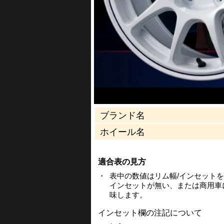
ブランド名
ホイール名
適合表の見方
・
表中の数値はリム幅/インセット
インセットが無い、または商用車
味します。
インセット欄の注記について