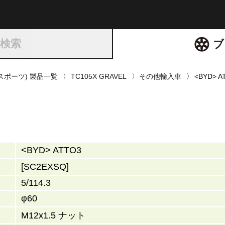
ト
種検索
ブ
ズスポーツ) 製品一覧
TC105X GRAVEL
その他輸入車
<BYD> 
<BYD> ATTO3
[SC2EXSQ]
5/114.3
φ60
M12x1.5 ナット