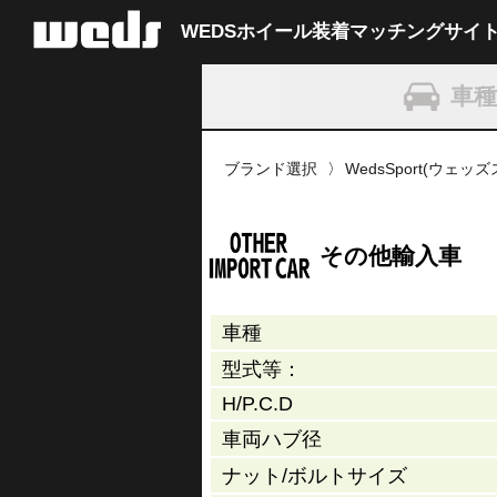
WEDSホイール装着
マッチングサイ
車
ブランド選択
WedsSport(ウェッ
その他輸入車
車種
型式等：
H/P.C.D
車両ハブ径
ナット/
ボルトサイズ