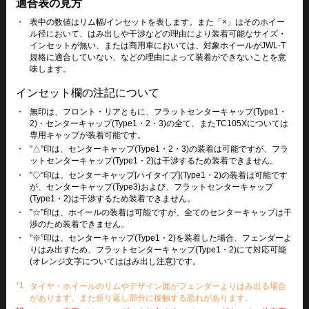
適合表の見方
・
表中の数値はリム幅/インセットを表します。また「×」はそのホイー
ル径において、はみ出しや干渉などの理由により装着可能なサイズ・
インセットが無い、または商用車においては、対象ホイールがJWL-T
規格に適合していない、などの理由によって装着ができないことを意
味します。
インセット欄の注記について
・
無印は、フロント・リアともに、フラットセンターキャップ(Type1・
2)・センターキャップ(Type1・2・3)の全て、またTC105Xについては
専用キャップが装着可能です。
・
”△”印は、センターキャップ(Type1・2・3)の装着は可能ですが、フラ
ットセンターキャップ(Type1・2)は干渉するため装着できません。
・
”◇”印は、センターキャップ[ハイタイプ](Type1・2)の装着は可能です
が、センターキャップ(Type3)および、フラットセンターキャップ
(Type1・2)は干渉するため装着できません。
・
”☆”印は、ホイールの装着は可能ですが、全てのセンターキャップは干
渉のため装着できません。
・
”※”印は、センターキャップ(Type1・2)を装着した場合、フェンダーよ
りはみ出すため、フラットセンターキャップ(Type1・2)にて対応可能
(オレンジ文字についてははみ出し注意)です。
*1
タイヤ・ホイールのリムやデザイン面がフェンダーよりはみ出る場合
があります。また折り返し部分に接触する恐れがあります。