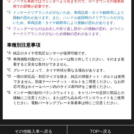
*2
ノーマル車両ではフェンダーより出ますので、ローダウンその他車両
側での調整が必要です。
*3
インナークリアランスが少ないため、車両誤差・タイヤ銘柄等により
接触の恐れがあります。また、ハンドル旋回時のクリアランスが少な
いため、車両誤差・タイヤ銘柄等により接触の恐れがあります。
*4
フェンダーからのはみ出しや折り返し部分への接触の恐れ、かつイン
ナークリアランスが少ないため接触の恐れがあります。
車種別注意事項
*A
純正のタイヤ空気圧センサーが使用可能です。
*B
車両側取付面のピン・ワッシャーは取り外してください。そのまま装
着すると安全な取付ができません。
*C
グレードによって、タイヤ外径が異なる場合があります。
*D
一部の対応品・対応サイズを除き、純正の球面ナット・ボルトは使用
できません。別途テーパーナット・ボルトをご用意ください。なお対
応可否はホイールページ内のサイズ表PDFをご参照ください。
*E
インナー側の貼付バランスウェイトと、キャリパーや足回り部品との
接触にご注意ください。または打ち込み式バランスウェイトをご使用
ください。電動パーキングブレーキ装着車は特にご注意ください。
その他輸入車へ戻る
TOPへ戻る