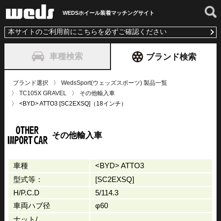
WEDSホイール装着
マッチングサイト
本サイトのご利用前にこちらを必ずご確認ください
車種検索
ブランド検索
ブランド選択
WedsSport(ウェッズスポーツ) 製品一覧
TC105X GRAVEL
その他輸入車
<BYD> ATTO3 [SC2EXSQ]（18インチ）
その他輸入車
車種
<BYD> ATTO3
型式等：
[SC2EXSQ]
H/P.C.D
5/114.3
車両ハブ径
φ60
ナット/