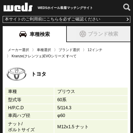
WEDSホイール装着
マッチングサイト
本サイトのご利用前にこちらを必ずご確認ください
ブランド検索
車種検索
メーカー選択
車種選択
ブランド選択
12インチ
Kranze(クレンツェ)EVOシリーズ すべて
トヨタ
車種
プリウス
型式等
60系
H/P.C.D
5/114.3
車両ハブ径
φ60
ナット/
M12x1.5 ナット
ボルトサイズ