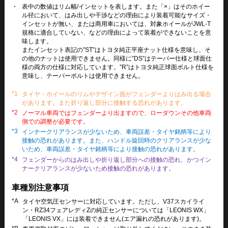
・
表中の数値はリム幅/インセットを表します。また「×」はそのホイー
ル径において、はみ出しや干渉などの理由により装着可能なサイズ・
インセットが無い、または商用車においては、対象ホイールがJWL-T
規格に適合していない、などの理由によって装着ができないことを意
味します。
またインセット表記の”ST”はトヨタ純正平座ナット仕様を意味し、そ
の他のナットは使用できません。同様に”DS”はテーパー仕様と球面仕
様の両方の仕様に対応しています。”R”はトヨタ純正球面ボルト仕様を
意味し、テーパーボルトは使用できません。
*1
タイヤ・ホイールのリムやデザイン面がフェンダーよりはみ出る場合
があります。また折り返し部分に接触する恐れがあります。
*2
ノーマル車両ではフェンダーより出ますので、ローダウンその他車両
側での調整が必要です。
*3
インナークリアランスが少ないため、車両誤差・タイヤ銘柄等により
接触の恐れがあります。また、ハンドル旋回時のクリアランスが少な
いため、車両誤差・タイヤ銘柄等により接触の恐れがあります。
*4
フェンダーからのはみ出しや折り返し部分への接触の恐れ、かつイン
ナークリアランスが少ないため接触の恐れがあります。
車種別注意事項
*A
タイヤ空気圧センサーに対応しています。ただし、V37スカイライ
ン・RZ34フェアレディZの純正センサーについては「LEONIS WX」
「LEONIS VX」には装着できません(エア漏れの恐れがあります)。