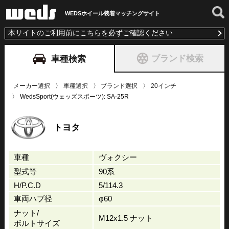
WEDSホイール装着
マッチングサイト
本サイトのご利用前にこちらを必ずご確認ください
ブランド検索
車種検索
メーカー選択
車種選択
ブランド選択
20インチ
WedsSport(ウェッズスポーツ): SA-25R
トヨタ
車種
ヴォクシー
型式等
90系
H/P.C.D
5/114.3
車両ハブ径
φ60
ナット/
M12x1.5 ナット
ボルトサイズ