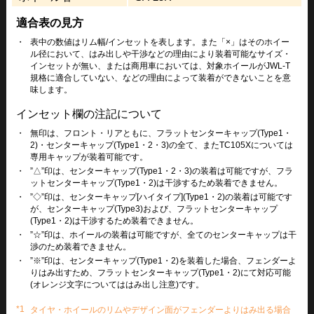
適合表の見方
・
表中の数値はリム幅/インセットを表します。また「×」はそのホイー
ル径において、はみ出しや干渉などの理由により装着可能なサイズ・
インセットが無い、または商用車においては、対象ホイールがJWL-T
規格に適合していない、などの理由によって装着ができないことを意
味します。
インセット欄の注記について
・
無印は、フロント・リアともに、フラットセンターキャップ(Type1・
2)・センターキャップ(Type1・2・3)の全て、またTC105Xについては
専用キャップが装着可能です。
・
”△”印は、センターキャップ(Type1・2・3)の装着は可能ですが、フラ
ットセンターキャップ(Type1・2)は干渉するため装着できません。
・
”◇”印は、センターキャップ[ハイタイプ](Type1・2)の装着は可能です
が、センターキャップ(Type3)および、フラットセンターキャップ
(Type1・2)は干渉するため装着できません。
・
”☆”印は、ホイールの装着は可能ですが、全てのセンターキャップは干
渉のため装着できません。
・
”※”印は、センターキャップ(Type1・2)を装着した場合、フェンダーよ
りはみ出すため、フラットセンターキャップ(Type1・2)にて対応可能
(オレンジ文字についてははみ出し注意)です。
*1
タイヤ・ホイールのリムやデザイン面がフェンダーよりはみ出る場合