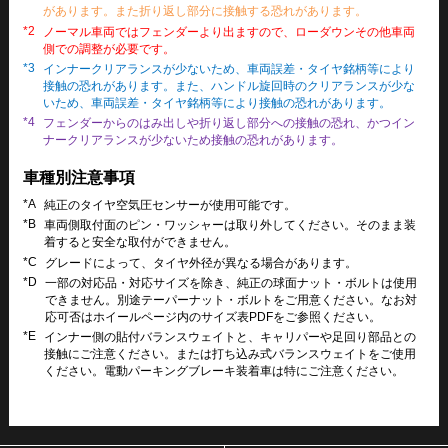
があります。また折り返し部分に接触する恐れがあります。
*2
ノーマル車両ではフェンダーより出ますので、ローダウンその他車両
側での調整が必要です。
*3
インナークリアランスが少ないため、車両誤差・タイヤ銘柄等により
接触の恐れがあります。また、ハンドル旋回時のクリアランスが少な
いため、車両誤差・タイヤ銘柄等により接触の恐れがあります。
*4
フェンダーからのはみ出しや折り返し部分への接触の恐れ、かつイン
ナークリアランスが少ないため接触の恐れがあります。
車種別注意事項
*A
純正のタイヤ空気圧センサーが使用可能です。
*B
車両側取付面のピン・ワッシャーは取り外してください。そのまま装
着すると安全な取付ができません。
*C
グレードによって、タイヤ外径が異なる場合があります。
*D
一部の対応品・対応サイズを除き、純正の球面ナット・ボルトは使用
できません。別途テーパーナット・ボルトをご用意ください。なお対
応可否はホイールページ内のサイズ表PDFをご参照ください。
*E
インナー側の貼付バランスウェイトと、キャリパーや足回り部品との
接触にご注意ください。または打ち込み式バランスウェイトをご使用
ください。電動パーキングブレーキ装着車は特にご注意ください。