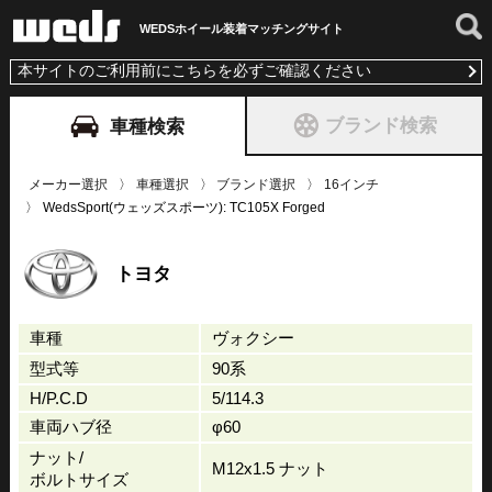
WEDSホイール装着
マッチングサイト
本サイトのご利用前にこちらを必ずご確認ください
ブランド検索
車種検索
メーカー選択
車種選択
ブランド選択
16インチ
WedsSport(ウェッズスポーツ): TC105X Forged
トヨタ
車種
ヴォクシー
型式等
90系
H/P.C.D
5/114.3
車両ハブ径
φ60
ナット/
M12x1.5 ナット
ボルトサイズ