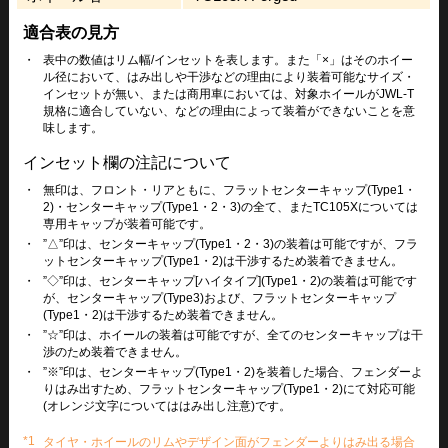
適合表の見方
・
表中の数値はリム幅/インセットを表します。また「×」はそのホイー
ル径において、はみ出しや干渉などの理由により装着可能なサイズ・
インセットが無い、または商用車においては、対象ホイールがJWL-T
規格に適合していない、などの理由によって装着ができないことを意
味します。
インセット欄の注記について
・
無印は、フロント・リアともに、フラットセンターキャップ(Type1・
2)・センターキャップ(Type1・2・3)の全て、またTC105Xについては
専用キャップが装着可能です。
・
”△”印は、センターキャップ(Type1・2・3)の装着は可能ですが、フラ
ットセンターキャップ(Type1・2)は干渉するため装着できません。
・
”◇”印は、センターキャップ[ハイタイプ](Type1・2)の装着は可能です
が、センターキャップ(Type3)および、フラットセンターキャップ
(Type1・2)は干渉するため装着できません。
・
”☆”印は、ホイールの装着は可能ですが、全てのセンターキャップは干
渉のため装着できません。
・
”※”印は、センターキャップ(Type1・2)を装着した場合、フェンダーよ
りはみ出すため、フラットセンターキャップ(Type1・2)にて対応可能
(オレンジ文字についてははみ出し注意)です。
*1
タイヤ・ホイールのリムやデザイン面がフェンダーよりはみ出る場合