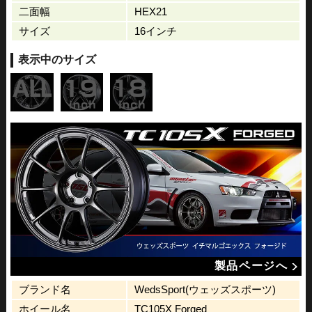
二面幅
HEX21
サイズ
16インチ
表示中のサイズ
製品ページへ
ブランド名
WedsSport(ウェッズスポーツ)
ホイール名
TC105X Forged