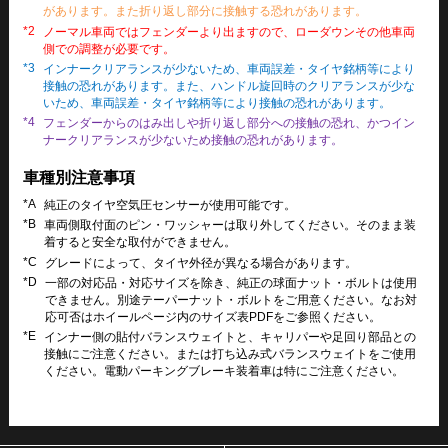
があります。また折り返し部分に接触する恐れがあります。
*2
ノーマル車両ではフェンダーより出ますので、ローダウンその他車両
側での調整が必要です。
*3
インナークリアランスが少ないため、車両誤差・タイヤ銘柄等により
接触の恐れがあります。また、ハンドル旋回時のクリアランスが少な
いため、車両誤差・タイヤ銘柄等により接触の恐れがあります。
*4
フェンダーからのはみ出しや折り返し部分への接触の恐れ、かつイン
ナークリアランスが少ないため接触の恐れがあります。
車種別注意事項
*A
純正のタイヤ空気圧センサーが使用可能です。
*B
車両側取付面のピン・ワッシャーは取り外してください。そのまま装
着すると安全な取付ができません。
*C
グレードによって、タイヤ外径が異なる場合があります。
*D
一部の対応品・対応サイズを除き、純正の球面ナット・ボルトは使用
できません。別途テーパーナット・ボルトをご用意ください。なお対
応可否はホイールページ内のサイズ表PDFをご参照ください。
*E
インナー側の貼付バランスウェイトと、キャリパーや足回り部品との
接触にご注意ください。または打ち込み式バランスウェイトをご使用
ください。電動パーキングブレーキ装着車は特にご注意ください。