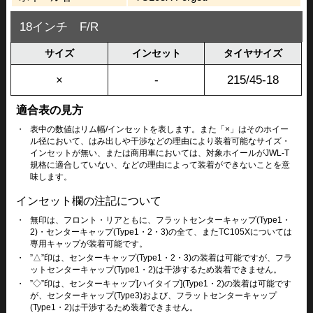
18インチ F/R
サイズ
インセット
タイヤサイズ
×
-
215/45-18
適合表の見方
・
表中の数値はリム幅/インセットを表します。また「×」はそのホイー
ル径において、はみ出しや干渉などの理由により装着可能なサイズ・
インセットが無い、または商用車においては、対象ホイールがJWL-T
規格に適合していない、などの理由によって装着ができないことを意
味します。
インセット欄の注記について
・
無印は、フロント・リアともに、フラットセンターキャップ(Type1・
2)・センターキャップ(Type1・2・3)の全て、またTC105Xについては
専用キャップが装着可能です。
・
”△”印は、センターキャップ(Type1・2・3)の装着は可能ですが、フラ
ットセンターキャップ(Type1・2)は干渉するため装着できません。
・
”◇”印は、センターキャップ[ハイタイプ](Type1・2)の装着は可能です
が、センターキャップ(Type3)および、フラットセンターキャップ
(Type1・2)は干渉するため装着できません。