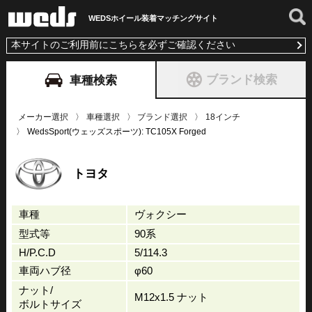
WEDSホイール装着
マッチングサイト
本サイトのご利用前にこちらを必ずご確認ください
ブランド検索
車種検索
メーカー選択
車種選択
ブランド選択
18インチ
WedsSport(ウェッズスポーツ): TC105X Forged
トヨタ
車種
ヴォクシー
型式等
90系
H/P.C.D
5/114.3
車両ハブ径
φ60
ナット/
M12x1.5 ナット
ボルトサイズ