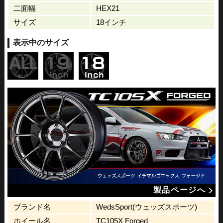
二面幅
HEX21
サイズ
18インチ
表示中のサイズ
製品ページへ
ブランド名
WedsSport(ウェッズスポーツ)
ホイール名
TC105X Forged