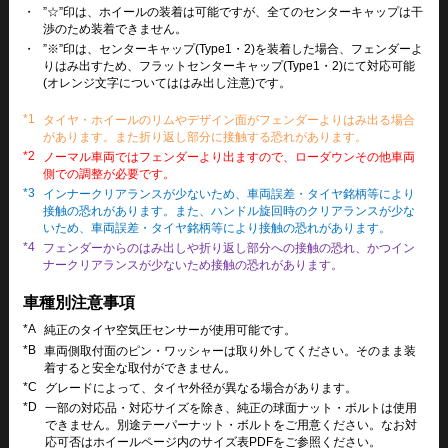
・
”☆”印は、ホイールの装着は可能ですが、全てのセンターキャップは干
渉のため装着できません。
・
”※”印は、センターキャップ(Type1・2)を装着した場合、フェンダーよ
りはみ出すため、フラットセンターキャップ(Type1・2)にて対応可能
(オレンジ文字についてははみ出し注意)です。
*1
タイヤ・ホイールのリムやデザイン面がフェンダーよりはみ出る場合
があります。また折り返し部分に接触する恐れがあります。
*2
ノーマル車両ではフェンダーより出ますので、ローダウンその他車両
側での調整が必要です。
*3
インナークリアランスが少ないため、車両誤差・タイヤ銘柄等により
接触の恐れがあります。また、ハンドル旋回時のクリアランスが少な
いため、車両誤差・タイヤ銘柄等により接触の恐れがあります。
*4
フェンダーからのはみ出しや折り返し部分への接触の恐れ、かつイン
ナークリアランスが少ないため接触の恐れがあります。
車種別注意事項
*A
純正のタイヤ空気圧センサーが使用可能です。
*B
車両側取付面のピン・ワッシャーは取り外してください。そのまま装
着すると安全な取付ができません。
*C
グレードによって、タイヤ外径が異なる場合があります。
*D
一部の対応品・対応サイズを除き、純正の球面ナット・ボルトは使用
できません。別途テーパーナット・ボルトをご用意ください。なお対
応可否はホイールページ内のサイズ表PDFをご参照ください。