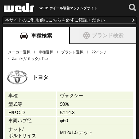
WEDSホイール装着
マッチングサイト
本サイトのご利用前にこちらを必ずご確認ください
ブランド検索
車種検索
メーカー選択
車種選択
ブランド選択
22インチ
Zamik(ザミック): Tito
トヨタ
車種
ヴォクシー
型式等
90系
H/P.C.D
5/114.3
車両ハブ径
φ60
ナット/
M12x1.5 ナット
ボルトサイズ