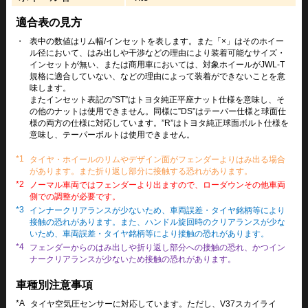
適合表の見方
・
表中の数値はリム幅/インセットを表します。また「×」はそのホイー
ル径において、はみ出しや干渉などの理由により装着可能なサイズ・
インセットが無い、または商用車においては、対象ホイールがJWL-T
規格に適合していない、などの理由によって装着ができないことを意
味します。
またインセット表記の”ST”はトヨタ純正平座ナット仕様を意味し、そ
の他のナットは使用できません。同様に”DS”はテーパー仕様と球面仕
様の両方の仕様に対応しています。”R”はトヨタ純正球面ボルト仕様を
意味し、テーパーボルトは使用できません。
*1
タイヤ・ホイールのリムやデザイン面がフェンダーよりはみ出る場合
があります。また折り返し部分に接触する恐れがあります。
*2
ノーマル車両ではフェンダーより出ますので、ローダウンその他車両
側での調整が必要です。
*3
インナークリアランスが少ないため、車両誤差・タイヤ銘柄等により
接触の恐れがあります。また、ハンドル旋回時のクリアランスが少な
いため、車両誤差・タイヤ銘柄等により接触の恐れがあります。
*4
フェンダーからのはみ出しや折り返し部分への接触の恐れ、かつイン
ナークリアランスが少ないため接触の恐れがあります。
車種別注意事項
*A
タイヤ空気圧センサーに対応しています。ただし、V37スカイライ