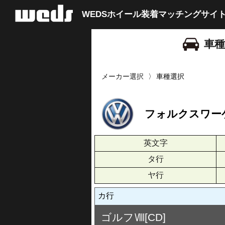
WEDSホイール装着
マッチングサイ
車
メーカー選択
車種選択
フォルクスワー
英文字
タ行
ヤ行
カ行
ゴルフⅧ[CD]