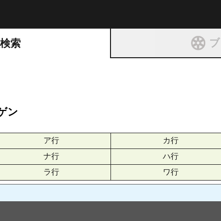
ト
ブ
種検索
ゲン
ア行
カ行
ナ行
ハ行
ラ行
ワ行