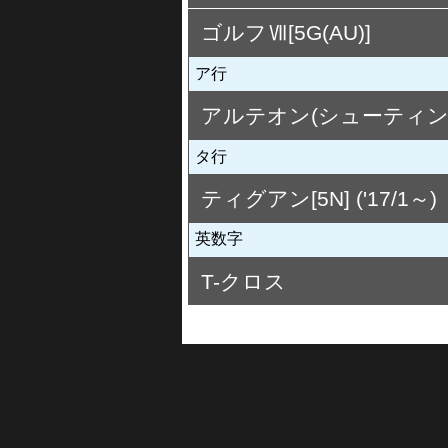
ゴルフⅦ[5G(AU)]
GTI [CDDNP] *D
R [CDDNFF] *D
ア行
TSI ハイライン・TSI コンフ
GTI [AUCHH] *D
GTE [AUCUK] *D
R [AUCJXF/AUDJHF] *D
アルテオン(シューティング
タ行
Rライン 4MOTION [3HDJ
ティグアン[5N] ('17/1～)
英数字
Rライン [5NCZE] *D
TSI ハイライン・TSI コンフ
T-クロス
TSI アクティブ/スタイル/Rライ