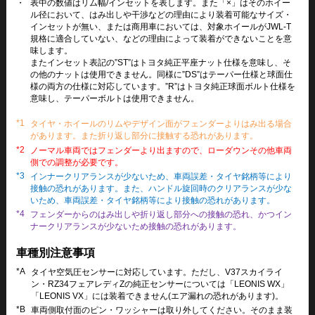
・
表中の数値はリム幅/インセットを表します。また「×」はそのホイー
ル径において、はみ出しや干渉などの理由により装着可能なサイズ・
インセットが無い、または商用車においては、対象ホイールがJWL-T
規格に適合していない、などの理由によって装着ができないことを意
味します。
またインセット表記の”ST”はトヨタ純正平座ナット仕様を意味し、そ
の他のナットは使用できません。同様に”DS”はテーパー仕様と球面仕
様の両方の仕様に対応しています。”R”はトヨタ純正球面ボルト仕様を
意味し、テーパーボルトは使用できません。
*1
タイヤ・ホイールのリムやデザイン面がフェンダーよりはみ出る場合
があります。また折り返し部分に接触する恐れがあります。
*2
ノーマル車両ではフェンダーより出ますので、ローダウンその他車両
側での調整が必要です。
*3
インナークリアランスが少ないため、車両誤差・タイヤ銘柄等により
接触の恐れがあります。また、ハンドル旋回時のクリアランスが少な
いため、車両誤差・タイヤ銘柄等により接触の恐れがあります。
*4
フェンダーからのはみ出しや折り返し部分への接触の恐れ、かつイン
ナークリアランスが少ないため接触の恐れがあります。
車種別注意事項
*A
タイヤ空気圧センサーに対応しています。ただし、V37スカイライ
ン・RZ34フェアレディZの純正センサーについては「LEONIS WX」
「LEONIS VX」には装着できません(エア漏れの恐れがあります)。
*B
車両側取付面のピン・ワッシャーは取り外してください。そのまま装