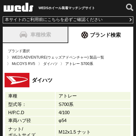
WEDSホイール装着
マッチングサイト
本サイトのご利用前にこちらを必ずご確認ください
車種検索
ブランド検索
ブランド選択
WEDS ADVENTURE(ウェッズアドベンチャー) 製品一覧
McCOYS RV5
ダイハツ
アトレー S700系
ダイハツ
車種
アトレー
型式等：
S700系
H/P.C.D
4/100
車両ハブ径
φ54
ナット/
M12x1.5 ナット
ボルトサイズ