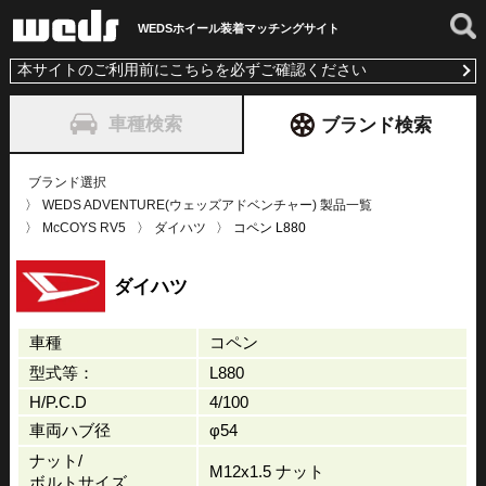
WEDSホイール装着
マッチングサイト
本サイトのご利用前にこちらを必ずご確認ください
車種検索
ブランド検索
ブランド選択
WEDS ADVENTURE(ウェッズアドベンチャー) 製品一覧
McCOYS RV5
ダイハツ
コペン L880
ダイハツ
車種
コペン
型式等：
L880
H/P.C.D
4/100
車両ハブ径
φ54
ナット/
M12x1.5 ナット
ボルトサイズ