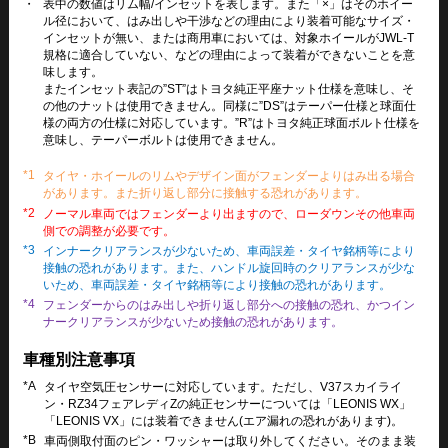
・
表中の数値はリム幅/インセットを表します。また「×」はそのホイー
ル径において、はみ出しや干渉などの理由により装着可能なサイズ・
インセットが無い、または商用車においては、対象ホイールがJWL-T
規格に適合していない、などの理由によって装着ができないことを意
味します。
またインセット表記の”ST”はトヨタ純正平座ナット仕様を意味し、そ
の他のナットは使用できません。同様に”DS”はテーパー仕様と球面仕
様の両方の仕様に対応しています。”R”はトヨタ純正球面ボルト仕様を
意味し、テーパーボルトは使用できません。
*1
タイヤ・ホイールのリムやデザイン面がフェンダーよりはみ出る場合
があります。また折り返し部分に接触する恐れがあります。
*2
ノーマル車両ではフェンダーより出ますので、ローダウンその他車両
側での調整が必要です。
*3
インナークリアランスが少ないため、車両誤差・タイヤ銘柄等により
接触の恐れがあります。また、ハンドル旋回時のクリアランスが少な
いため、車両誤差・タイヤ銘柄等により接触の恐れがあります。
*4
フェンダーからのはみ出しや折り返し部分への接触の恐れ、かつイン
ナークリアランスが少ないため接触の恐れがあります。
車種別注意事項
*A
タイヤ空気圧センサーに対応しています。ただし、V37スカイライ
ン・RZ34フェアレディZの純正センサーについては「LEONIS WX」
「LEONIS VX」には装着できません(エア漏れの恐れがあります)。
*B
車両側取付面のピン・ワッシャーは取り外してください。そのまま装