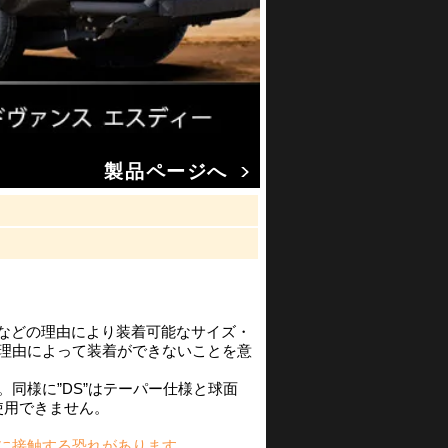
製品ページへ
渉などの理由により装着可能なサイズ・
の理由によって装着ができないことを意
同様に”DS”はテーパー仕様と球面
使用できません。
に接触する恐れがあります。