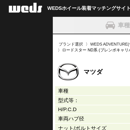
WEDSホイール装着
マッチングサイ
車
ブランド選択
WEDS ADVENTU
ロードスター ND系 (ブレンボキャリ
マツダ
車種
型式等：
H/P.C.D
車両ハブ径
ナット/
ボルトサイズ