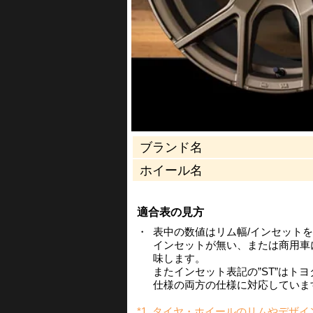
ブランド名
ホイール名
適合表の見方
・
表中の数値はリム幅/インセット
インセットが無い、または商用車
味します。
またインセット表記の”ST”はト
仕様の両方の仕様に対応していま
*1
タイヤ・ホイールのリムやデザイ