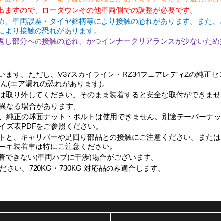
出ますので、ローダウンその他車両側での調整が必要です。
め、車両誤差・タイヤ銘柄等により接触の恐れがあります。また、
により接触の恐れがあります。
返し部分への接触の恐れ、かつインナークリアランスが少ないため
ます。ただし、V37スカイライン・RZ34フェアレディZの純正センサ
ません(エア漏れの恐れがあります)。
は取り外してください。そのまま装着すると安全な取付ができませ
異なる場合があります。
、純正の球面ナット・ボルトは使用できません。別途テーパーナッ
イズ表PDFをご参照ください。
トと、キャリパーや足回り部品との接触にご注意ください。または
ーキ装着車は特にご注意ください。
着できない(車両ハブに干渉)場合がございます。
さい。720KG・730KG 対応品のみ適合します。