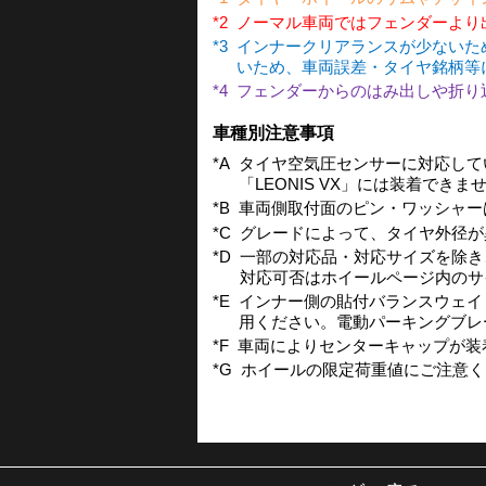
*2
ノーマル車両ではフェンダーより
*3
インナークリアランスが少ないた
いため、車両誤差・タイヤ銘柄等
*4
フェンダーからのはみ出しや折り
車種別注意事項
*A
タイヤ空気圧センサーに対応してい
「LEONIS VX」には装着でき
*B
車両側取付面のピン・ワッシャー
*C
グレードによって、タイヤ外径が
*D
一部の対応品・対応サイズを除き
対応可否はホイールページ内のサ
*E
インナー側の貼付バランスウェイ
用ください。電動パーキングブレ
*F
車両によりセンターキャップが装
*G
ホイールの限定荷重値にご注意くだ