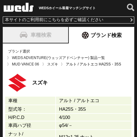
WEDSホイール装着
マッチングサイト
本サイトのご利用前にこちらを必ずご確認ください
車種検索
ブランド検索
ブランド選択
WEDS ADVENTURE(ウェッズアドベンチャー) 製品一覧
MUD VANCE 06
スズキ
アルト / アルトエコ HA25S・35S
スズキ
車種
アルト / アルトエコ
型式等：
HA25S・35S
H/P.C.D
4/100
車両ハブ径
φ54/－
ナット/
M12x1.25 ナット