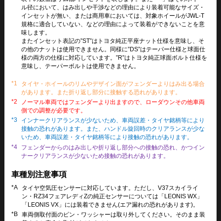
ル径において、はみ出しや干渉などの理由により装着可能なサイズ・
インセットが無い、または商用車においては、対象ホイールがJWL-T
規格に適合していない、などの理由によって装着ができないことを意
味します。
またインセット表記の”ST”はトヨタ純正平座ナット仕様を意味し、そ
の他のナットは使用できません。同様に”DS”はテーパー仕様と球面仕
様の両方の仕様に対応しています。”R”はトヨタ純正球面ボルト仕様を
意味し、テーパーボルトは使用できません。
*1
タイヤ・ホイールのリムやデザイン面がフェンダーよりはみ出る場合
があります。また折り返し部分に接触する恐れがあります。
*2
ノーマル車両ではフェンダーより出ますので、ローダウンその他車両
側での調整が必要です。
*3
インナークリアランスが少ないため、車両誤差・タイヤ銘柄等により
接触の恐れがあります。また、ハンドル旋回時のクリアランスが少な
いため、車両誤差・タイヤ銘柄等により接触の恐れがあります。
*4
フェンダーからのはみ出しや折り返し部分への接触の恐れ、かつイン
ナークリアランスが少ないため接触の恐れがあります。
車種別注意事項
*A
タイヤ空気圧センサーに対応しています。ただし、V37スカイライ
ン・RZ34フェアレディZの純正センサーについては「LEONIS WX」
「LEONIS VX」には装着できません(エア漏れの恐れがあります)。
*B
車両側取付面のピン・ワッシャーは取り外してください。そのまま装