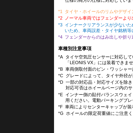
仕様の両方の仕様に対応していま
*1
タイヤ・ホイールのリムやデザイ
*2
ノーマル車両ではフェンダーより
*3
インナークリアランスが少ないた
いため、車両誤差・タイヤ銘柄等
*4
フェンダーからのはみ出しや折り
車種別注意事項
*A
タイヤ空気圧センサーに対応してい
「LEONIS VX」には装着でき
*B
車両側取付面のピン・ワッシャー
*C
グレードによって、タイヤ外径が
*D
一部の対応品・対応サイズを除き
対応可否はホイールページ内のサ
*E
インナー側の貼付バランスウェイ
用ください。電動パーキングブレ
*F
車両によりセンターキャップが装
*G
ホイールの限定荷重値にご注意くだ