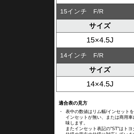
15インチ F/R
サイズ
15×4.5J
14インチ F/R
サイズ
14×4.5J
適合表の見方
・
表中の数値はリム幅/インセット
インセットが無い、または商用車
味します。
またインセット表記の”ST”はト