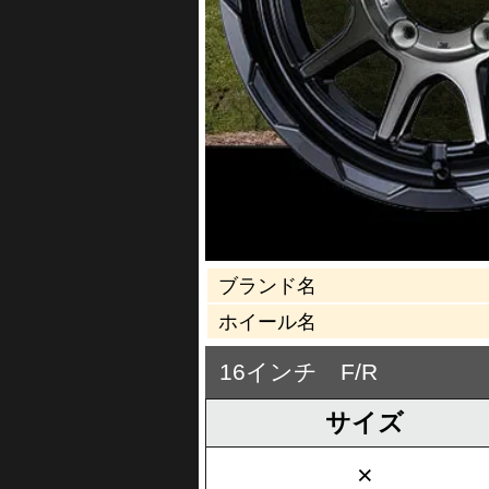
ブランド名
ホイール名
16インチ F/R
サイズ
×