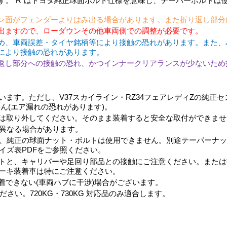
す。”R”はトヨタ純正球面ボルト仕様を意味し、テーパーボルトは
ン面がフェンダーよりはみ出る場合があります。また折り返し部分
出ますので、ローダウンその他車両側での調整が必要です。
め、車両誤差・タイヤ銘柄等により接触の恐れがあります。また、
により接触の恐れがあります。
返し部分への接触の恐れ、かつインナークリアランスが少ないため
ます。ただし、V37スカイライン・RZ34フェアレディZの純正センサ
ません(エア漏れの恐れがあります)。
は取り外してください。そのまま装着すると安全な取付ができませ
異なる場合があります。
、純正の球面ナット・ボルトは使用できません。別途テーパーナッ
イズ表PDFをご参照ください。
トと、キャリパーや足回り部品との接触にご注意ください。または
ーキ装着車は特にご注意ください。
着できない(車両ハブに干渉)場合がございます。
さい。720KG・730KG 対応品のみ適合します。