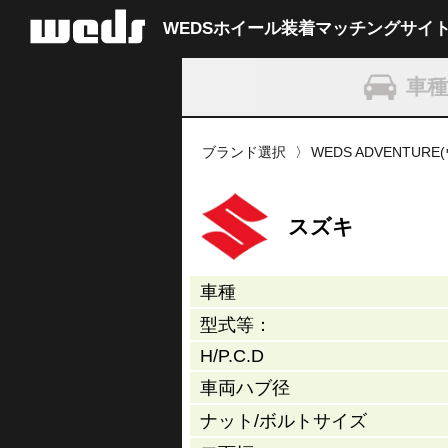
WEDSホイール装着
マッチングサイ
車
ブランド選択
WEDS ADVENTU
スズキ
車種
型式等：
H/P.C.D
車両ハブ径
ナット/
ボルトサイズ