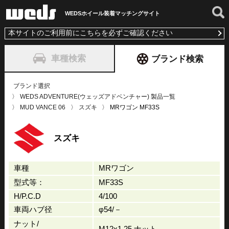
WEDSホイール装着
マッチングサイト
本サイトのご利用前にこちらを必ずご確認ください
車種検索
ブランド検索
ブランド選択
WEDS ADVENTURE(ウェッズアドベンチャー) 製品一覧
MUD VANCE 06
スズキ
MRワゴン MF33S
スズキ
車種
MRワゴン
型式等：
MF33S
H/P.C.D
4/100
車両ハブ径
φ54/－
ナット/
M12x1.25 ナット