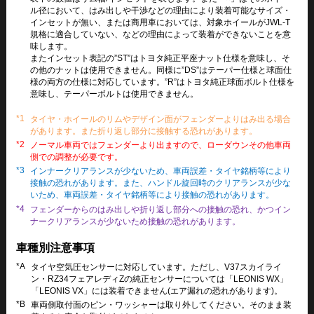
ル径において、はみ出しや干渉などの理由により装着可能なサイズ・
インセットが無い、または商用車においては、対象ホイールがJWL-T
規格に適合していない、などの理由によって装着ができないことを意
味します。
またインセット表記の”ST”はトヨタ純正平座ナット仕様を意味し、そ
の他のナットは使用できません。同様に”DS”はテーパー仕様と球面仕
様の両方の仕様に対応しています。”R”はトヨタ純正球面ボルト仕様を
意味し、テーパーボルトは使用できません。
*1
タイヤ・ホイールのリムやデザイン面がフェンダーよりはみ出る場合
があります。また折り返し部分に接触する恐れがあります。
*2
ノーマル車両ではフェンダーより出ますので、ローダウンその他車両
側での調整が必要です。
*3
インナークリアランスが少ないため、車両誤差・タイヤ銘柄等により
接触の恐れがあります。また、ハンドル旋回時のクリアランスが少な
いため、車両誤差・タイヤ銘柄等により接触の恐れがあります。
*4
フェンダーからのはみ出しや折り返し部分への接触の恐れ、かつイン
ナークリアランスが少ないため接触の恐れがあります。
車種別注意事項
*A
タイヤ空気圧センサーに対応しています。ただし、V37スカイライ
ン・RZ34フェアレディZの純正センサーについては「LEONIS WX」
「LEONIS VX」には装着できません(エア漏れの恐れがあります)。
*B
車両側取付面のピン・ワッシャーは取り外してください。そのまま装