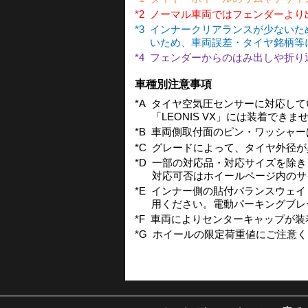
*2
ノーマル車両ではフェンダーより
*3
インナークリアランスが少ないた
いため、車両誤差・タイヤ銘柄等
*4
フェンダーからのはみ出しや折り
車種別注意事項
*A
タイヤ空気圧センサーに対応してい
「LEONIS VX」には装着でき
*B
車両側取付面のピン・ワッシャー
*C
グレードによって、タイヤ外径が
*D
一部の対応品・対応サイズを除き
対応可否はホイールページ内のサ
*E
インナー側の貼付バランスウェイ
用ください。電動パーキングブレ
*F
車両によりセンターキャップが装
*G
ホイールの限定荷重値にご注意くだ