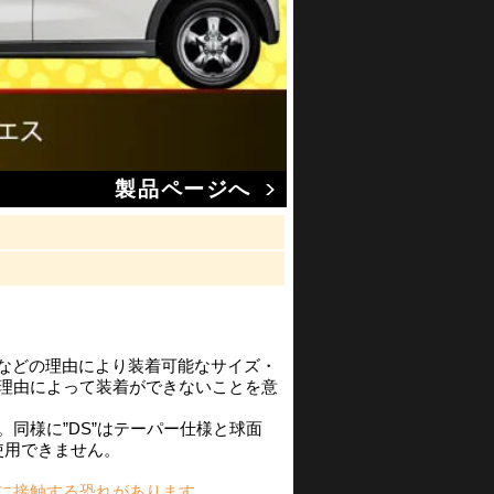
製品ページへ
渉などの理由により装着可能なサイズ・
の理由によって装着ができないことを意
同様に”DS”はテーパー仕様と球面
使用できません。
に接触する恐れがあります。