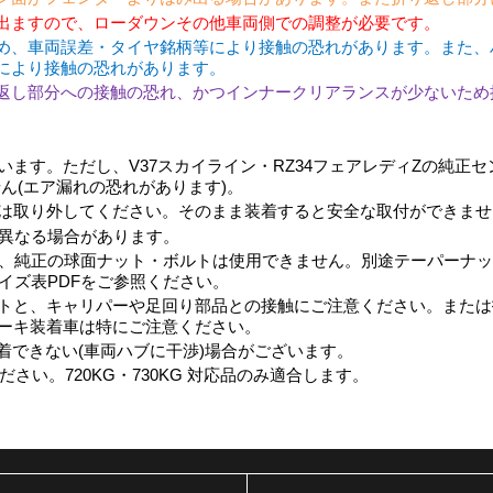
出ますので、ローダウンその他車両側での調整が必要です。
め、車両誤差・タイヤ銘柄等により接触の恐れがあります。また、
により接触の恐れがあります。
返し部分への接触の恐れ、かつインナークリアランスが少ないため
ます。ただし、V37スカイライン・RZ34フェアレディZの純正センサ
ません(エア漏れの恐れがあります)。
は取り外してください。そのまま装着すると安全な取付ができませ
異なる場合があります。
、純正の球面ナット・ボルトは使用できません。別途テーパーナッ
イズ表PDFをご参照ください。
トと、キャリパーや足回り部品との接触にご注意ください。または
ーキ装着車は特にご注意ください。
着できない(車両ハブに干渉)場合がございます。
さい。720KG・730KG 対応品のみ適合します。