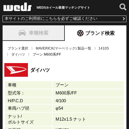
WEDSホイール装着
マッチングサイト
本サイトのご利用前にこちらを必ずご確認ください
車種検索
ブランド検索
ブランド選択
MAVERICK(マーベリック) 製品一覧
1410S
ダイハツ
ブーン M600系/FF
ダイハツ
車種
ブーン
型式等：
M600系/FF
H/P.C.D
4/100
車両ハブ径
φ54
ナット/
M12x1.5 ナット
ボルトサイズ