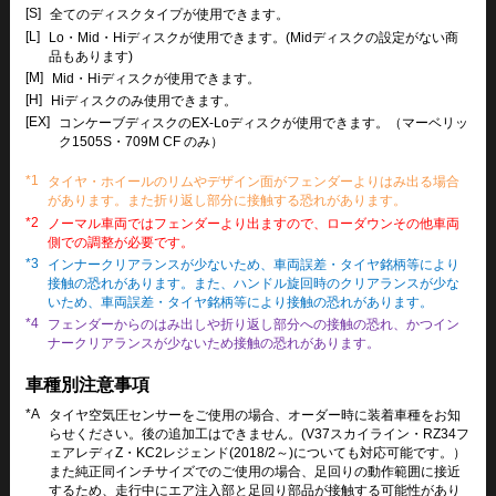
[S]
全てのディスクタイプが使用できます。
[L]
Lo・Mid・Hiディスクが使用できます。(Midディスクの設定がない商
品もあります)
[M]
Mid・Hiディスクが使用できます。
[H]
Hiディスクのみ使用できます。
[EX]
コンケーブディスクのEX-Loディスクが使用できます。（マーベリッ
ク1505S・709M CF のみ）
*1
タイヤ・ホイールのリムやデザイン面がフェンダーよりはみ出る場合
があります。また折り返し部分に接触する恐れがあります。
*2
ノーマル車両ではフェンダーより出ますので、ローダウンその他車両
側での調整が必要です。
*3
インナークリアランスが少ないため、車両誤差・タイヤ銘柄等により
接触の恐れがあります。また、ハンドル旋回時のクリアランスが少な
いため、車両誤差・タイヤ銘柄等により接触の恐れがあります。
*4
フェンダーからのはみ出しや折り返し部分への接触の恐れ、かつイン
ナークリアランスが少ないため接触の恐れがあります。
車種別注意事項
*A
タイヤ空気圧センサーをご使用の場合、オーダー時に装着車種をお知
らせください。後の追加工はできません。(V37スカイライン・RZ34フ
ェアレディZ・KC2レジェンド(2018/2～)についても対応可能です。）
また純正同インチサイズでのご使用の場合、足回りの動作範囲に接近
するため、走行中にエア注入部と足回り部品が接触する可能性があり