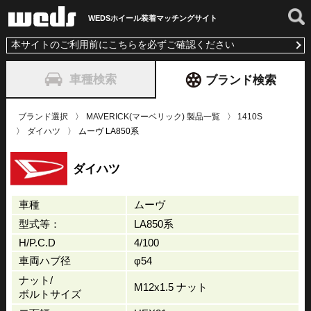
WEDSホイール装着
マッチングサイト
本サイトのご利用前にこちらを必ずご確認ください
車種検索
ブランド検索
ブランド選択
MAVERICK(マーベリック) 製品一覧
1410S
ダイハツ
ムーヴ LA850系
ダイハツ
車種
ムーヴ
型式等：
LA850系
H/P.C.D
4/100
車両ハブ径
φ54
ナット/
M12x1.5 ナット
ボルトサイズ