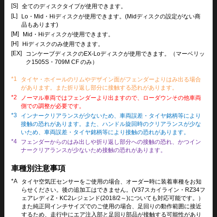
[S]
全てのディスクタイプが使用できます。
[L]
Lo・Mid・Hiディスクが使用できます。(Midディスクの設定がない商
品もあります)
[M]
Mid・Hiディスクが使用できます。
[H]
Hiディスクのみ使用できます。
[EX]
コンケーブディスクのEX-Loディスクが使用できます。（マーベリッ
ク1505S・709M CF のみ）
*1
タイヤ・ホイールのリムやデザイン面がフェンダーよりはみ出る場合
があります。また折り返し部分に接触する恐れがあります。
*2
ノーマル車両ではフェンダーより出ますので、ローダウンその他車両
側での調整が必要です。
*3
インナークリアランスが少ないため、車両誤差・タイヤ銘柄等により
接触の恐れがあります。また、ハンドル旋回時のクリアランスが少な
いため、車両誤差・タイヤ銘柄等により接触の恐れがあります。
*4
フェンダーからのはみ出しや折り返し部分への接触の恐れ、かつイン
ナークリアランスが少ないため接触の恐れがあります。
車種別注意事項
*A
タイヤ空気圧センサーをご使用の場合、オーダー時に装着車種をお知
らせください。後の追加工はできません。(V37スカイライン・RZ34フ
ェアレディZ・KC2レジェンド(2018/2～)についても対応可能です。）
また純正同インチサイズでのご使用の場合、足回りの動作範囲に接近
するため、走行中にエア注入部と足回り部品が接触する可能性があり