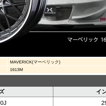
MAVERICK(マーベリック)
1613M
ズ
イ
.0J
2