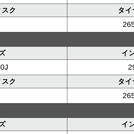
ィスク
タイ
265
ズ
イ
.0J
2
ィスク
タイ
265
ズ
イ