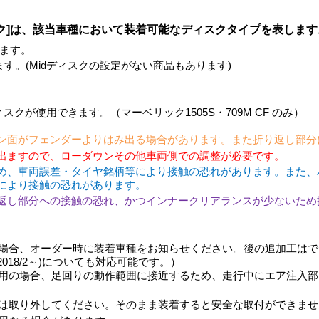
ク]は、該当車種において装着可能なディスクタイプを表します
ます。
きます。(Midディスクの設定がない商品もあります)
。
スクが使用できます。（マーベリック1505S・709M CF のみ）
ン面がフェンダーよりはみ出る場合があります。また折り返し部分
出ますので、ローダウンその他車両側での調整が必要です。
め、車両誤差・タイヤ銘柄等により接触の恐れがあります。また、
により接触の恐れがあります。
返し部分への接触の恐れ、かつインナークリアランスが少ないため
合、オーダー時に装着車種をお知らせください。後の追加工はできま
2018/2～)についても対応可能です。）
用の場合、足回りの動作範囲に接近するため、走行中にエア注入部
は取り外してください。そのまま装着すると安全な取付ができませ