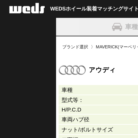
WEDSホイール装着
マッチングサイ
車
ブランド選択
MAVERICK(マーベ
アウディ
車種
型式等：
H/P.C.D
車両ハブ径
ナット/
ボルトサイズ