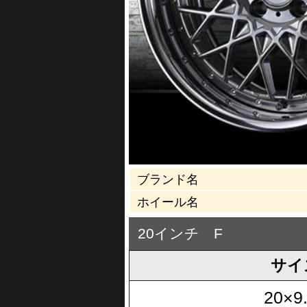
ブランド名
ホイール名
20インチ F
サイ
20×9