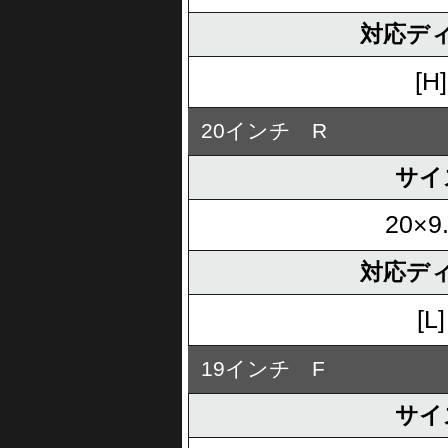
対応デ
[H]
20インチ R
サイ
20×9
対応デ
[L]
19インチ F
サイ