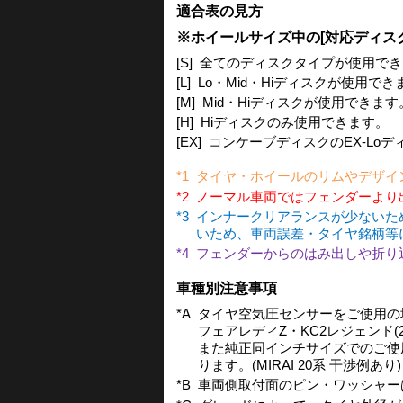
適合表の見方
※ホイールサイズ中の[対応ディス
[S]
全てのディスクタイプが使用でき
[L]
Lo・Mid・Hiディスクが使用で
[M]
Mid・Hiディスクが使用できます
[H]
Hiディスクのみ使用できます。
[EX]
コンケーブディスクのEX-Loディ
*1
タイヤ・ホイールのリムやデザイ
*2
ノーマル車両ではフェンダーより
*3
インナークリアランスが少ないた
いため、車両誤差・タイヤ銘柄等
*4
フェンダーからのはみ出しや折り
車種別注意事項
*A
タイヤ空気圧センサーをご使用の場
フェアレディZ・KC2レジェンド(
また純正同インチサイズでのご使
ります。(MIRAI 20系 干渉例あり)
*B
車両側取付面のピン・ワッシャー