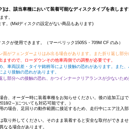
ク]は、該当車種において装着可能なディスクタイプを表します
ます。
きます。(Midディスクの設定がない商品もあります)
。
スクが使用できます。（マーベリック1505S・709M CF のみ）
ン面がフェンダーよりはみ出る場合があります。また折り返し部分
出ますので、ローダウンその他車両側での調整が必要です。
め、車両誤差・タイヤ銘柄等により接触の恐れがあります。また、
により接触の恐れがあります。
返し部分への接触の恐れ、かつインナークリアランスが少ないため
合、オーダー時に装着車種をお知らせください。後の追加工はできま
2018/2～)についても対応可能です。）
用の場合、足回りの動作範囲に接近するため、走行中にエア注入部
は取り外してください。そのまま装着すると安全な取付ができませ
異なる場合があります。