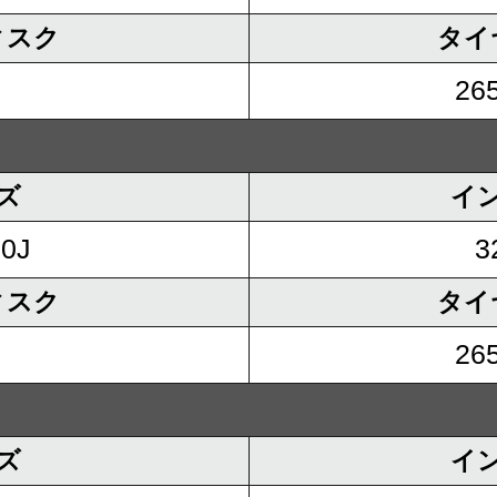
ィスク
タイ
265
ズ
イ
.0J
3
ィスク
タイ
265
ズ
イ