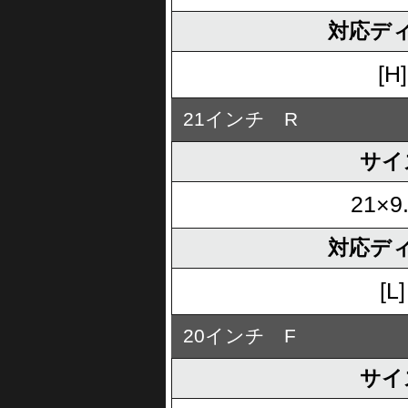
対応デ
[H]
21インチ R
サイ
21×9
対応デ
[L]
20インチ F
サイ