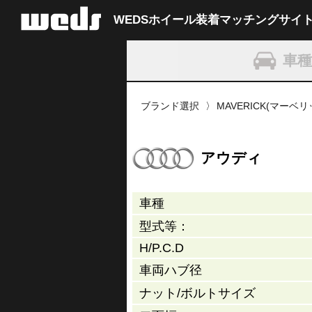
WEDSホイール装着
マッチングサイ
車
ブランド選択
MAVERICK(マーベ
アウディ
車種
型式等：
H/P.C.D
車両ハブ径
ナット/
ボルトサイズ