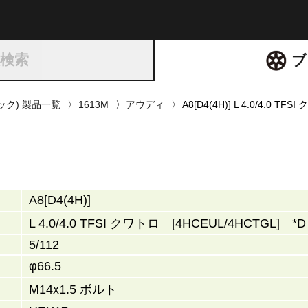
ト
種検索
ブ
リック) 製品一覧
1613M
アウディ
A8[D4(4H)] L 4.0/4.0 T
A8[D4(4H)]
L 4.0/4.0 TFSI クワトロ [4HCEUL/4HCTGL] *D
5/112
φ66.5
M14x1.5 ボルト