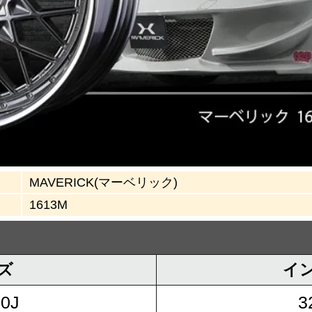
MAVERICK(マーベリック)
1613M
ズ
イ
.0J
3