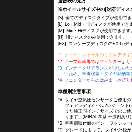
適合表の見方
※ホイールサイズ中の[対応ディス
[S]
全てのディスクタイプが使用でき
[L]
Lo・Mid・Hiディスクが使用で
[M]
Mid・Hiディスクが使用できます
[H]
Hiディスクのみ使用できます。
[EX]
コンケーブディスクのEX-Loディ
*1
タイヤ・ホイールのリムやデザイ
*2
ノーマル車両ではフェンダーより
*3
インナークリアランスが少ないた
いため、車両誤差・タイヤ銘柄等
*4
フェンダーからのはみ出しや折り
車種別注意事項
*A
タイヤ空気圧センサーをご使用の場
フェアレディZ・KC2レジェンド(
また純正同インチサイズでのご使
ります。(MIRAI 20系 干渉例あり)
*B
車両側取付面のピン・ワッシャー
*C
グレードによって、タイヤ外径が