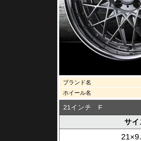
ブランド名
ホイール名
21インチ F
サイ
21×9