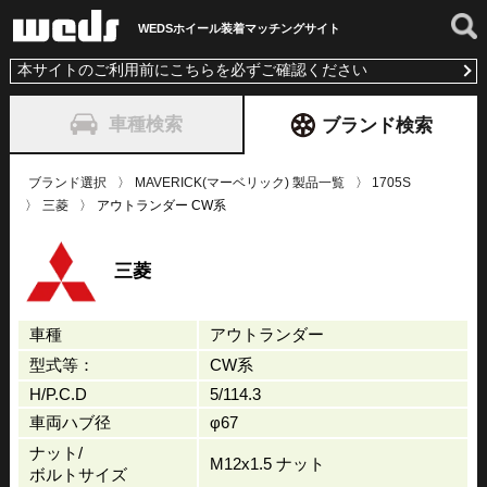
WEDSホイール装着
マッチングサイト
本サイトのご利用前にこちらを必ずご確認ください
車種検索
ブランド検索
ブランド選択
MAVERICK(マーベリック) 製品一覧
1705S
三菱
アウトランダー CW系
三菱
車種
アウトランダー
型式等：
CW系
H/P.C.D
5/114.3
車両ハブ径
φ67
ナット/
M12x1.5 ナット
ボルトサイズ