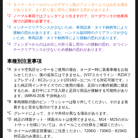
*1
タイヤ・ホイールのリムやデザイン面がフェンダーよりはみ出る場合
があります。また折り返し部分に接触する恐れがあります。
*2
ノーマル車両ではフェンダーより出ますので、ローダウンその他車両
側での調整が必要です。
*3
インナークリアランスが少ないため、車両誤差・タイヤ銘柄等により
接触の恐れがあります。また、ハンドル旋回時のクリアランスが少な
いため、車両誤差・タイヤ銘柄等により接触の恐れがあります。
*4
フェンダーからのはみ出しや折り返し部分への接触の恐れ、かつイン
ナークリアランスが少ないため接触の恐れがあります。
車種別注意事項
*A
タイヤ空気圧センサーをご使用の場合、オーダー時に装着車種をお知
らせください。後の追加工はできません。(V37スカイライン・RZ34フ
ェアレディZ・KC2レジェンド(2018/2～)についても対応可能です。）
また純正同インチサイズでのご使用の場合、足回りの動作範囲に接近
するため、走行中にエア注入部と足回り部品が接触する可能性があり
ます。(MIRAI 20系 干渉例あり)
*B
車両側取付面のピン・ワッシャーは取り外してください。そのまま装
着すると安全な取付ができません。
*C
グレードによって、タイヤ外径が異なる場合があります。
*D
純正の球面ナット・球面ボルトは使用できません。M14・M15のボル
ト/ナット仕様については、ホイールごとの仕様をご確認ください。
*G
ホイールの限定荷重値にご注意ください。720KG・730KG・815KG
対応品のみ適合します。