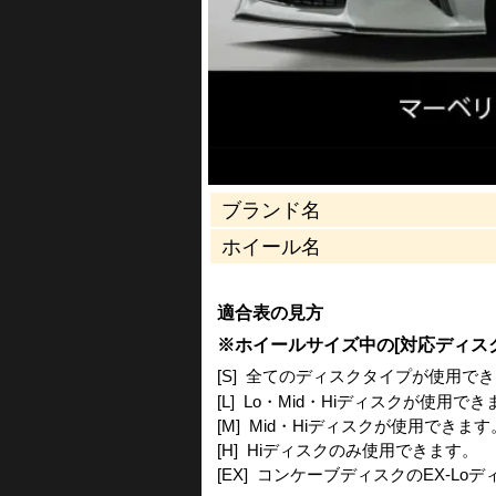
ブランド名
ホイール名
適合表の見方
※ホイールサイズ中の[対応ディス
[S]
全てのディスクタイプが使用でき
[L]
Lo・Mid・Hiディスクが使用で
[M]
Mid・Hiディスクが使用できます
[H]
Hiディスクのみ使用できます。
[EX]
コンケーブディスクのEX-Loディ