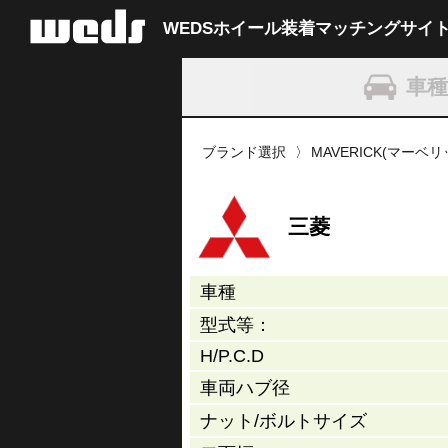
WEDSホイール装着
マッチングサイ
車
ブランド選択
MAVERICK(マーベ
三菱
車種
型式等：
H/P.C.D
車両ハブ径
ナット/
ボルトサイズ