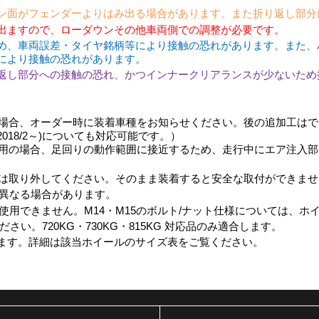
ン面がフェンダーよりはみ出る場合があります。また折り返し部分
出ますので、ローダウンその他車両側での調整が必要です。
め、車両誤差・タイヤ銘柄等により接触の恐れがあります。また、
により接触の恐れがあります。
返し部分への接触の恐れ、かつインナークリアランスが少ないため
合、オーダー時に装着車種をお知らせください。後の追加工はできま
2018/2～)についても対応可能です。）
用の場合、足回りの動作範囲に接近するため、走行中にエア注入部
は取り外してください。そのまま装着すると安全な取付ができませ
異なる場合があります。
使用できません。M14・M15のボルト/ナット仕様については、ホ
い。720KG・730KG・815KG 対応品のみ適合します。
ります。詳細は該当ホイールのサイズ表をご覧ください。