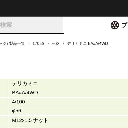
ト
種検索
ブ
リック) 製品一覧
1705S
三菱
デリカミニ BA#A/4WD
デリカミニ
BA#A/4WD
4/100
φ56
M12x1.5 ナット