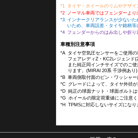
*1
タイヤ・ホイールのリムやデザイ
*2
ノーマル車両ではフェンダーより
*3
インナークリアランスが少ないた
いため、車両誤差・タイヤ銘柄等
*4
フェンダーからのはみ出しや折り
車種別注意事項
*A
タイヤ空気圧センサーをご使用の場
フェアレディZ・KC2レジェンド(
また純正同インチサイズでのご使
ります。(MIRAI 20系 干渉例あり)
*B
車両側取付面のピン・ワッシャー
*C
グレードによって、タイヤ外径が
*D
純正の球面ナット・球面ボルトは
*G
ホイールの限定荷重値にご注意くださ
*H
TPMSに対応しないサイズにな