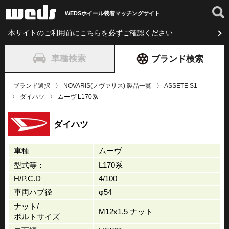
WEDSホイール装着
マッチングサイト
本サイトのご利用前にこちらを必ずご確認ください
車種検索
ブランド検索
ブランド選択
NOVARIS(ノヴァリス) 製品一覧
ASSETE S1
ダイハツ
ムーヴ L170系
ダイハツ
車種
ムーヴ
型式等：
L170系
H/P.C.D
4/100
車両ハブ径
φ54
ナット/
M12x1.5 ナット
ボルトサイズ