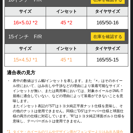
サイズ
インセット
タイヤサイズ
16×5.0J *2
45 *2
165/50-16
15インチ F/R
在庫を確認する
サイズ
インセット
タイヤサイズ
15×4.5J *1
45 *1
165/55-15
適合表の見方
・
表中の数値はリム幅/インセットを表します。また「×」はそのホイー
ル径において、はみ出しや干渉などの理由により装着可能なサイズ・
インセットが無い、または商用車においては、対象ホイールがJWL-T
規格に適合していない、などの理由によって装着ができないことを意
味します。
またインセット表記の”ST”はトヨタ純正平座ナット仕様を意味し、そ
の他のナットは使用できません。同様に”DS”はテーパー仕様と球面仕
様の両方の仕様に対応しています。”R”はトヨタ純正球面ボルト仕様を
意味し、テーパーボルトは使用できません。
*1
タイヤ・ホイールのリムやデザイン面がフェンダーよりはみ出る場合