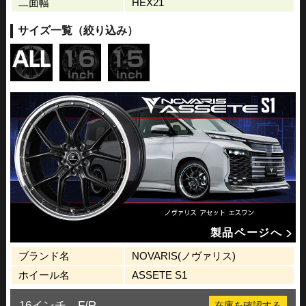
二面幅
HEX21
サイズ一覧（絞り込み）
製品ページへ
ブランド名
NOVARIS(ノヴァリス)
ホイール名
ASSETE S1
16インチ F/R
在庫を確認する