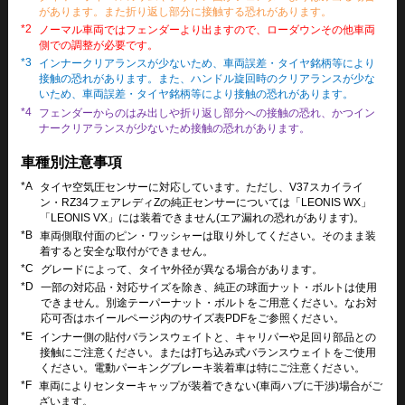
があります。また折り返し部分に接触する恐れがあります。
*2
ノーマル車両ではフェンダーより出ますので、ローダウンその他車両
側での調整が必要です。
*3
インナークリアランスが少ないため、車両誤差・タイヤ銘柄等により
接触の恐れがあります。また、ハンドル旋回時のクリアランスが少な
いため、車両誤差・タイヤ銘柄等により接触の恐れがあります。
*4
フェンダーからのはみ出しや折り返し部分への接触の恐れ、かつイン
ナークリアランスが少ないため接触の恐れがあります。
車種別注意事項
*A
タイヤ空気圧センサーに対応しています。ただし、V37スカイライ
ン・RZ34フェアレディZの純正センサーについては「LEONIS WX」
「LEONIS VX」には装着できません(エア漏れの恐れがあります)。
*B
車両側取付面のピン・ワッシャーは取り外してください。そのまま装
着すると安全な取付ができません。
*C
グレードによって、タイヤ外径が異なる場合があります。
*D
一部の対応品・対応サイズを除き、純正の球面ナット・ボルトは使用
できません。別途テーパーナット・ボルトをご用意ください。なお対
応可否はホイールページ内のサイズ表PDFをご参照ください。
*E
インナー側の貼付バランスウェイトと、キャリパーや足回り部品との
接触にご注意ください。または打ち込み式バランスウェイトをご使用
ください。電動パーキングブレーキ装着車は特にご注意ください。
*F
車両によりセンターキャップが装着できない(車両ハブに干渉)場合がご
ざいます。