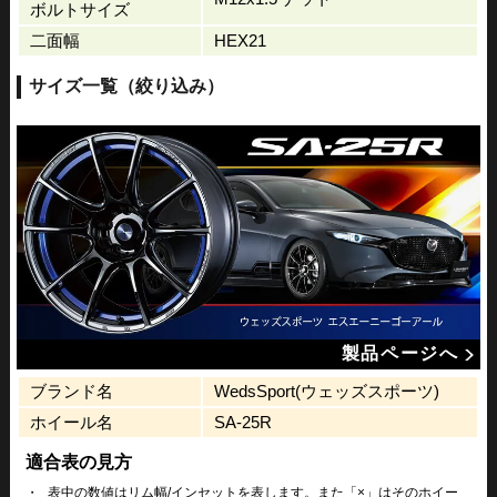
ボルトサイズ
二面幅
HEX21
サイズ一覧（絞り込み）
製品ページへ
ブランド名
WedsSport(ウェッズスポーツ)
ホイール名
SA-25R
適合表の見方
・
表中の数値はリム幅/インセットを表します。また「×」はそのホイー