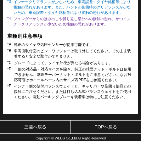
*3
インナークリアランスが少ないため、車両誤差・タイヤ銘柄等により
接触の恐れがあります。また、ハンドル旋回時のクリアランスが少な
いため、車両誤差・タイヤ銘柄等により接触の恐れがあります。
*4
フェンダーからのはみ出しや折り返し部分への接触の恐れ、かつイン
ナークリアランスが少ないため接触の恐れがあります。
車種別注意事項
*A
純正のタイヤ空気圧センサーが使用可能です。
*B
車両側取付面のピン・ワッシャーは取り外してください。そのまま装
着すると安全な取付ができません。
*C
グレードによって、タイヤ外径が異なる場合があります。
*D
一部の対応品・対応サイズを除き、純正の球面ナット・ボルトは使用
できません。別途テーパーナット・ボルトをご用意ください。なお対
応可否はホイールページ内のサイズ表PDFをご参照ください。
*E
インナー側の貼付バランスウェイトと、キャリパーや足回り部品との
接触にご注意ください。または打ち込み式バランスウェイトをご使用
ください。電動パーキングブレーキ装着車は特にご注意ください。
三菱へ戻る
TOPへ戻る
Copyright © WEDS Co.,Ltd All Right Reserved