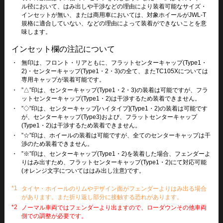
ル径において、はみ出しや干渉などの理由により装着可能なサイズ・
インセットが無い、または商用車においては、対象ホイールがJWL-T
規格に適合していない、などの理由によって装着ができないことを意
味します。
インセット欄の注記について
・
無印は、フロント・リアともに、フラットセンターキャップ(Type1・
2)・センターキャップ(Type1・2・3)の全て、またTC105Xについては
専用キャップが装着可能です。
・
”△”印は、センターキャップ(Type1・2・3)の装着は可能ですが、フラ
ットセンターキャップ(Type1・2)は干渉するため装着できません。
・
”◇”印は、センターキャップ[ハイタイプ](Type1・2)の装着は可能です
が、センターキャップ(Type3)および、フラットセンターキャップ
(Type1・2)は干渉するため装着できません。
・
”☆”印は、ホイールの装着は可能ですが、全てのセンターキャップは干
渉のため装着できません。
・
”※”印は、センターキャップ(Type1・2)を装着した場合、フェンダーよ
りはみ出すため、フラットセンターキャップ(Type1・2)にて対応可能
(オレンジ文字についてははみ出し注意)です。
*1
タイヤ・ホイールのリムやデザイン面がフェンダーよりはみ出る場合
があります。また折り返し部分に接触する恐れがあります。
*2
ノーマル車両ではフェンダーより出ますので、ローダウンその他車両
側での調整が必要です。