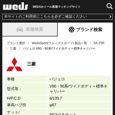
WEDSホイール装着
マッチングサイト
本サイトのご利用前にこちらを必ずご確認ください
車種検索
ブランド検索
ブランド選択
WedsSport(ウェッズスポーツ) 製品一覧
SA-25R
三菱
パジェロ V80・90系/ワイドボディ＋標準キャリパー
三菱
車種
パジェロ
V80・90系/ワイドボディ＋標準キ
型式等：
ャリパー
H/P.C.D
6/139.7
車両ハブ径
φ67
ナット/
M12x1.5 ナット