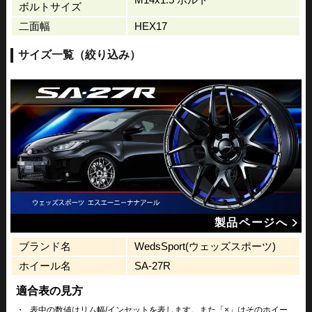
ボルトサイズ
二面幅
HEX17
サイズ一覧（絞り込み）
製品ページへ
ブランド名
WedsSport(ウェッズスポーツ)
ホイール名
SA-27R
適合表の見方
・
表中の数値はリム幅/インセットを表します。また「×」はそのホイー