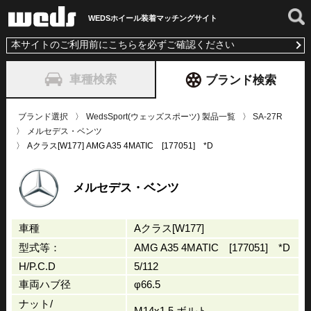
WEDSホイール装着
マッチングサイト
本サイトのご利用前にこちらを必ずご確認ください
車種検索
ブランド検索
ブランド選択
WedsSport(ウェッズスポーツ) 製品一覧
SA-27R
メルセデス・ベンツ
Aクラス[W177] AMG A35 4MATIC [177051] *D
メルセデス・ベンツ
車種
Aクラス[W177]
型式等：
AMG A35 4MATIC [177051] *D
H/P.C.D
5/112
車両ハブ径
φ66.5
ナット/
M14x1.5 ボルト