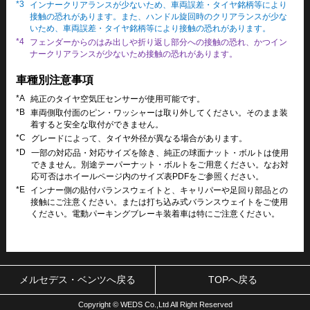
*3
インナークリアランスが少ないため、車両誤差・タイヤ銘柄等により
接触の恐れがあります。また、ハンドル旋回時のクリアランスが少な
いため、車両誤差・タイヤ銘柄等により接触の恐れがあります。
*4
フェンダーからのはみ出しや折り返し部分への接触の恐れ、かつイン
ナークリアランスが少ないため接触の恐れがあります。
車種別注意事項
*A
純正のタイヤ空気圧センサーが使用可能です。
*B
車両側取付面のピン・ワッシャーは取り外してください。そのまま装
着すると安全な取付ができません。
*C
グレードによって、タイヤ外径が異なる場合があります。
*D
一部の対応品・対応サイズを除き、純正の球面ナット・ボルトは使用
できません。別途テーパーナット・ボルトをご用意ください。なお対
応可否はホイールページ内のサイズ表PDFをご参照ください。
*E
インナー側の貼付バランスウェイトと、キャリパーや足回り部品との
接触にご注意ください。または打ち込み式バランスウェイトをご使用
ください。電動パーキングブレーキ装着車は特にご注意ください。
メルセデス・ベンツへ戻る
TOPへ戻る
Copyright © WEDS Co.,Ltd All Right Reserved