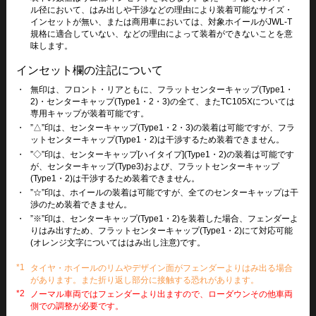
ル径において、はみ出しや干渉などの理由により装着可能なサイズ・
インセットが無い、または商用車においては、対象ホイールがJWL-T
規格に適合していない、などの理由によって装着ができないことを意
味します。
インセット欄の注記について
・
無印は、フロント・リアともに、フラットセンターキャップ(Type1・
2)・センターキャップ(Type1・2・3)の全て、またTC105Xについては
専用キャップが装着可能です。
・
”△”印は、センターキャップ(Type1・2・3)の装着は可能ですが、フラ
ットセンターキャップ(Type1・2)は干渉するため装着できません。
・
”◇”印は、センターキャップ[ハイタイプ](Type1・2)の装着は可能です
が、センターキャップ(Type3)および、フラットセンターキャップ
(Type1・2)は干渉するため装着できません。
・
”☆”印は、ホイールの装着は可能ですが、全てのセンターキャップは干
渉のため装着できません。
・
”※”印は、センターキャップ(Type1・2)を装着した場合、フェンダーよ
りはみ出すため、フラットセンターキャップ(Type1・2)にて対応可能
(オレンジ文字についてははみ出し注意)です。
*1
タイヤ・ホイールのリムやデザイン面がフェンダーよりはみ出る場合
があります。また折り返し部分に接触する恐れがあります。
*2
ノーマル車両ではフェンダーより出ますので、ローダウンその他車両
側での調整が必要です。