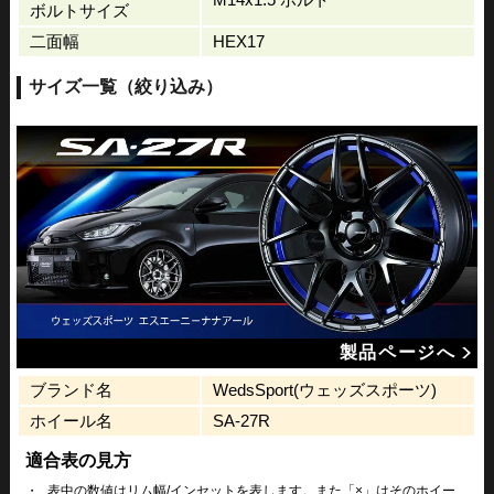
ボルトサイズ
二面幅
HEX17
サイズ一覧（絞り込み）
製品ページへ
ブランド名
WedsSport(ウェッズスポーツ)
ホイール名
SA-27R
適合表の見方
・
表中の数値はリム幅/インセットを表します。また「×」はそのホイー