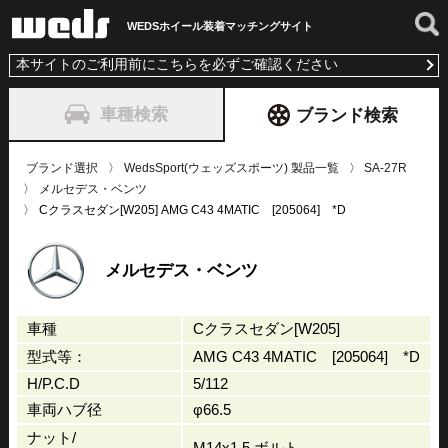
WEDSホイール装着
マッチングサイト
本サイトのご利用前にこちらを必ずご確認ください
車種検索
ブランド検索
ブランド選択
WedsSport(ウェッズスポーツ) 製品一覧
SA-27R
メルセデス・ベンツ
Cクラスセダン[W205] AMG C43 4MATIC [205064] *D
メルセデス・ベンツ
車種
Cクラスセダン[W205]
型式等：
AMG C43 4MATIC [205064] *D
H/P.C.D
5/112
車両ハブ径
φ66.5
ナット/
M14x1.5 ボルト