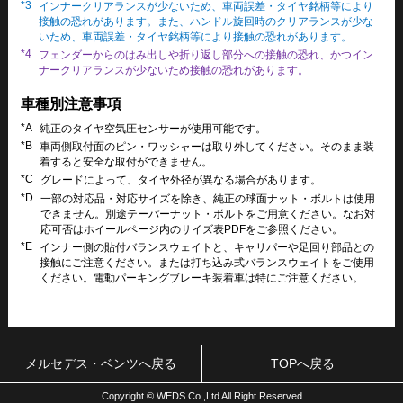
*3
インナークリアランスが少ないため、車両誤差・タイヤ銘柄等により
接触の恐れがあります。また、ハンドル旋回時のクリアランスが少な
いため、車両誤差・タイヤ銘柄等により接触の恐れがあります。
*4
フェンダーからのはみ出しや折り返し部分への接触の恐れ、かつイン
ナークリアランスが少ないため接触の恐れがあります。
車種別注意事項
*A
純正のタイヤ空気圧センサーが使用可能です。
*B
車両側取付面のピン・ワッシャーは取り外してください。そのまま装
着すると安全な取付ができません。
*C
グレードによって、タイヤ外径が異なる場合があります。
*D
一部の対応品・対応サイズを除き、純正の球面ナット・ボルトは使用
できません。別途テーパーナット・ボルトをご用意ください。なお対
応可否はホイールページ内のサイズ表PDFをご参照ください。
*E
インナー側の貼付バランスウェイトと、キャリパーや足回り部品との
接触にご注意ください。または打ち込み式バランスウェイトをご使用
ください。電動パーキングブレーキ装着車は特にご注意ください。
メルセデス・ベンツへ戻る
TOPへ戻る
Copyright © WEDS Co.,Ltd All Right Reserved