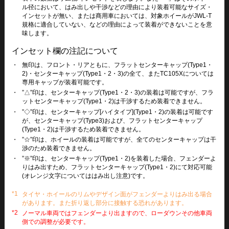
ル径において、はみ出しや干渉などの理由により装着可能なサイズ・
インセットが無い、または商用車においては、対象ホイールがJWL-T
規格に適合していない、などの理由によって装着ができないことを意
味します。
インセット欄の注記について
・
無印は、フロント・リアともに、フラットセンターキャップ(Type1・
2)・センターキャップ(Type1・2・3)の全て、またTC105Xについては
専用キャップが装着可能です。
・
”△”印は、センターキャップ(Type1・2・3)の装着は可能ですが、フラ
ットセンターキャップ(Type1・2)は干渉するため装着できません。
・
”◇”印は、センターキャップ[ハイタイプ](Type1・2)の装着は可能です
が、センターキャップ(Type3)および、フラットセンターキャップ
(Type1・2)は干渉するため装着できません。
・
”☆”印は、ホイールの装着は可能ですが、全てのセンターキャップは干
渉のため装着できません。
・
”※”印は、センターキャップ(Type1・2)を装着した場合、フェンダーよ
りはみ出すため、フラットセンターキャップ(Type1・2)にて対応可能
(オレンジ文字についてははみ出し注意)です。
*1
タイヤ・ホイールのリムやデザイン面がフェンダーよりはみ出る場合
があります。また折り返し部分に接触する恐れがあります。
*2
ノーマル車両ではフェンダーより出ますので、ローダウンその他車両
側での調整が必要です。