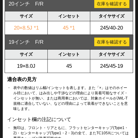
20インチ F/R
在庫を確認する
サイズ
インセット
タイヤサイズ
20×8.5J *1
45 *1
245/40-20
19インチ F/R
在庫を確認する
サイズ
インセット
タイヤサイズ
19×8.0J
45
245/45-19
適合表の見方
・
表中の数値はリム幅/インセットを表します。また「×」はそのホイー
ル径において、はみ出しや干渉などの理由により装着可能なサイズ・
インセットが無い、または商用車においては、対象ホイールがJWL-T
規格に適合していない、などの理由によって装着ができないことを意
味します。
インセット欄の注記について
・
無印は、フロント・リアともに、フラットセンターキャップ(Type1・
2)・センターキャップ(Type1・2・3)の全て、またTC105Xについては