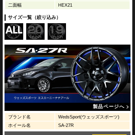
二面幅
HEX21
サイズ一覧（絞り込み）
製品ページへ
ブランド名
WedsSport(ウェッズスポーツ)
ホイール名
SA-27R