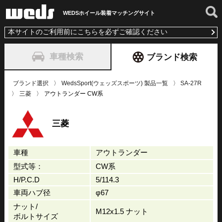
WEDSホイール装着
マッチングサイト
本サイトのご利用前にこちらを必ずご確認ください
車種検索
ブランド検索
ブランド選択
WedsSport(ウェッズスポーツ) 製品一覧
SA-27R
三菱
アウトランダー CW系
三菱
車種
アウトランダー
型式等：
CW系
H/P.C.D
5/114.3
車両ハブ径
φ67
ナット/
M12x1.5 ナット
ボルトサイズ