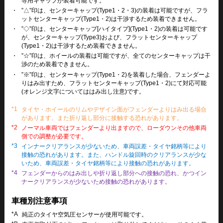
専用キャップが装着可能です。
・
”△”印は、センターキャップ(Type1・2・3)の装着は可能ですが、フラ
ットセンターキャップ(Type1・2)は干渉するため装着できません。
・
”◇”印は、センターキャップ[ハイタイプ](Type1・2)の装着は可能です
が、センターキャップ(Type3)および、フラットセンターキャップ
(Type1・2)は干渉するため装着できません。
・
”☆”印は、ホイールの装着は可能ですが、全てのセンターキャップは干
渉のため装着できません。
・
”※”印は、センターキャップ(Type1・2)を装着した場合、フェンダーよ
りはみ出すため、フラットセンターキャップ(Type1・2)にて対応可能
(オレンジ文字についてははみ出し注意)です。
*1
タイヤ・ホイールのリムやデザイン面がフェンダーよりはみ出る場合
があります。また折り返し部分に接触する恐れがあります。
*2
ノーマル車両ではフェンダーより出ますので、ローダウンその他車両
側での調整が必要です。
*3
インナークリアランスが少ないため、車両誤差・タイヤ銘柄等により
接触の恐れがあります。また、ハンドル旋回時のクリアランスが少な
いため、車両誤差・タイヤ銘柄等により接触の恐れがあります。
*4
フェンダーからのはみ出しや折り返し部分への接触の恐れ、かつイン
ナークリアランスが少ないため接触の恐れがあります。
車種別注意事項
*A
純正のタイヤ空気圧センサーが使用可能です。